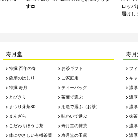
す
ロッパ
届けし
寿月堂
寿月
特撰 百年の春
お茶ギフト
フィ
薩摩のはしり
ご家庭用
キャ
特撰 寿月
ティーバッグ
濃厚
とびきり
茶葉で選ぶ
濃厚
まつり芽茶80
用途で選ぶ（お茶）
濃厚
まんざら
味わいで選ぶ
抹茶
こだわりほうじ茶
寿月堂の抹茶
濃厚
体にやさしい有機茶葉
寿月堂の玉露
濃厚