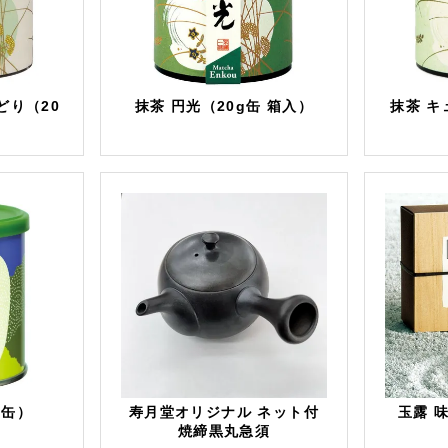
どり（20
抹茶 円光（20g缶 箱入）
抹茶 キ
g缶）
寿月堂オリジナル ネット付
玉露 
焼締黒丸急須