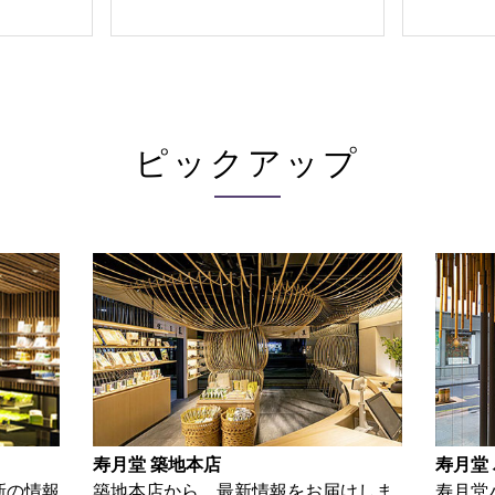
ピックアップ
寿月堂 築地本店
寿月堂
新の情報
築地本店から、最新情報をお届けしま
寿月堂