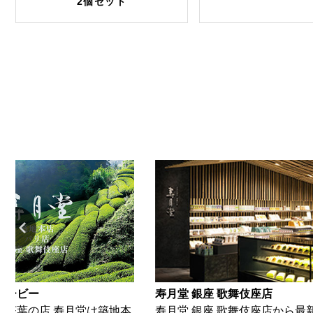
2個セット
ムービー
寿月堂 銀座 歌舞伎座店
・茶葉の店 寿月堂は築地本
寿月堂 銀座 歌舞伎座店から最