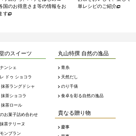
各国のお得意さま等の情報をお
単レシピのご紹介
ます
堂のスイーツ
丸山特撰 自然の逸品
ナンシェ
青糸
レ ドゥ ショコラ
天然だし
 抹茶ラングドシャ
のり千俵
 抹茶ショコラ
食卓を彩る自然の逸品
 抹茶ロール
貴なる贈り物
のお菓子詰め合わせ
抹茶テリーヌ
慶事
モンブラン