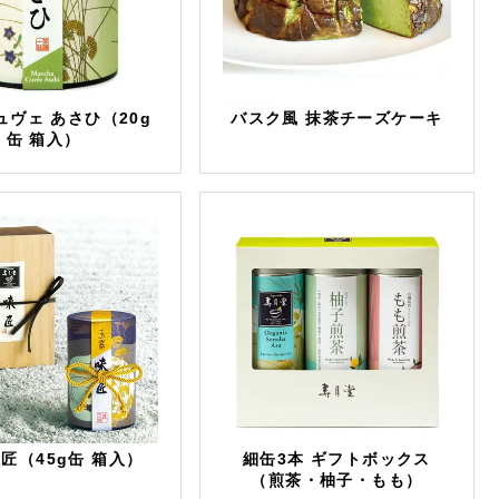
ュヴェ あさひ（20g
バスク風 抹茶チーズケーキ
缶 箱入）
味匠（45g缶 箱入）
細缶3本 ギフトボックス
（煎茶・柚子・もも）