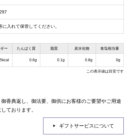
297
等に入れて保管してください。
ルギー
たんぱく質
脂質
炭水化物
食塩相当量
5kcal
0.6g
0.1g
0.8g
0g
この表示値は目安です
、御香典返し、御法要、御供にお客様のご要望やご用途
意しております。
ギフトサービスについて