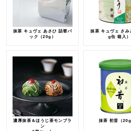
抹茶 キュヴェ あさひ 詰替パ
抹茶 キュヴェ さみ
ック（20g）
g缶 箱入）
濃厚抹茶＆ほうじ茶モンブラ
抹茶 初昔（20
ン