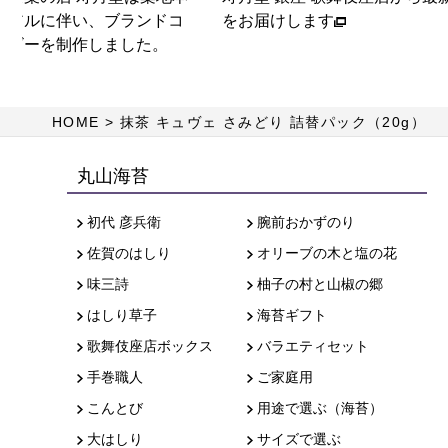
ーアルに伴い、ブランドコ
をお届けします
ービーを制作しました。
HOME
抹茶 キュヴェ さみどり 詰替パック（20g）
丸山海苔
初代 彦兵衛
腕前おかずのり
佐賀のはしり
オリーブの木と塩の花
味三詩
柚子の村と山椒の郷
はしり草子
海苔ギフト
歌舞伎座店ボックス
バラエティセット
手巻職人
ご家庭用
こんとび
用途で選ぶ（海苔）
大はしり
サイズで選ぶ