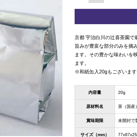
京都 宇治白川の辻喜茶園で
旨みが豊富な部分のみを摘
ます。その豊かな味わいを
ます。
※
和紙缶入20g
もございます
内容量
20g
原材料名
茶（国産
賞味期限
未開封で
サイズ（mm）
77x87x25