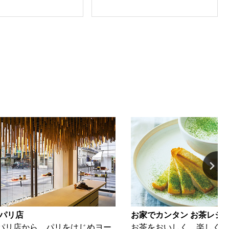
 パリ店
お家でカンタン お茶レシ
パリ店から、パリをはじめヨー
お茶をおいしく、楽しくい