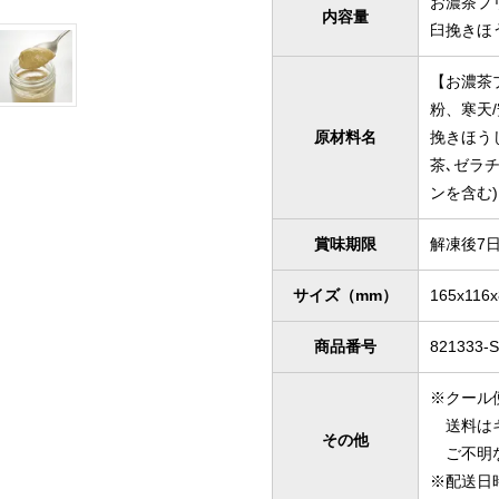
お濃茶プリ
内容量
臼挽きほう
【お濃茶
粉、寒天/
原材料名
挽きほう
茶､ゼラ
ンを含む)
賞味期限
解凍後7
サイズ（mm）
165x116x
商品番号
821333-
※クール
送料はキ
その他
ご不明な
※配送日