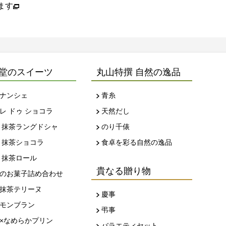
堂のスイーツ
丸山特撰 自然の逸品
ナンシェ
青糸
レ ドゥ ショコラ
天然だし
 抹茶ラングドシャ
のり千俵
 抹茶ショコラ
食卓を彩る自然の逸品
 抹茶ロール
貴なる贈り物
のお菓子詰め合わせ
抹茶テリーヌ
慶事
モンブラン
弔事
×なめらかプリン
バラエティセット