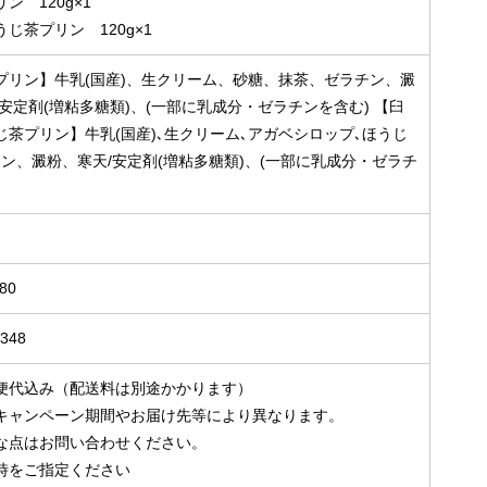
ン 120g×1
じ茶プリン 120g×1
プリン】牛乳(国産)、生クリーム、砂糖、抹茶、ゼラチン、澱
安定剤(増粘多糖類)、(一部に乳成分・ゼラチンを含む) 【臼
じ茶プリン】牛乳(国産)､生クリーム､アガベシロップ､ほうじ
チン、澱粉、寒天/安定剤(増粘多糖類)、(一部に乳成分・ゼラチ
日
80
S348
便代込み（配送料は別途かかります）
ャンペーン期間やお届け先等により異なります。
点はお問い合わせください。
時をご指定ください