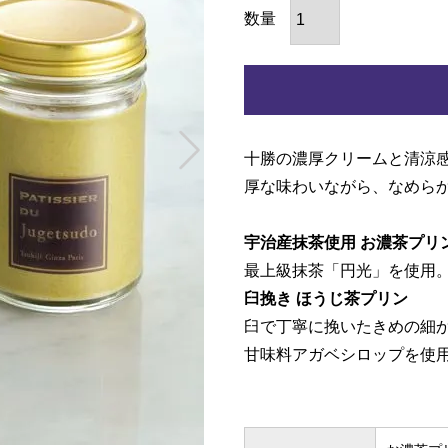
十勝の濃厚クリームと清涼
厚な味わいながら、なめら
宇治産抹茶使用 お濃茶プリ
最上級抹茶「円光」を使用
臼挽き ほうじ茶プリン
臼で丁寧に挽いたきめの細か
甘味料アガベシロップを使