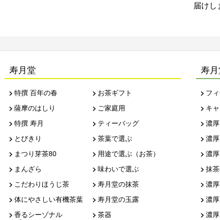
届けします
寿月堂
寿月
特撰 百年の春
お茶ギフト
フィ
薩摩のはしり
ご家庭用
キャ
特撰 寿月
ティーバッグ
濃厚
とびきり
茶葉で選ぶ
濃厚
まつり芽茶80
用途で選ぶ（お茶）
濃厚
まんざら
味わいで選ぶ
抹茶
こだわりほうじ茶
寿月堂の抹茶
濃厚
体にやさしい有機茶葉
寿月堂の玉露
濃厚
香るシーゾナル
茶器
濃厚