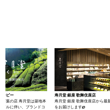
 歌舞伎座店
寿月堂 築地本店
座 歌舞伎座店から最新の情報
築地本店から、最新情報をお届
ます
す