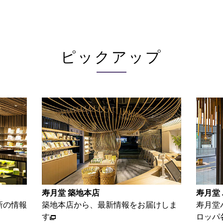
ピックアップ
寿月堂 パリ店
お家で
けしま
寿月堂パリ店から、パリをはじめヨー
お茶を
ロッパ各国のお得意さま等の情報をお
単レシ