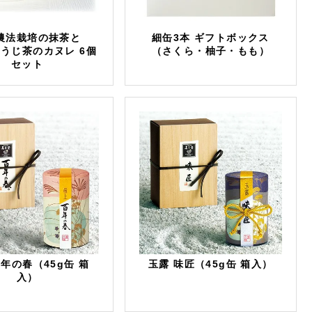
農法栽培の抹茶と
細缶3本 ギフトボックス
うじ茶のカヌレ 6個
（さくら・柚子・もも）
セット
百年の春（45g缶 箱
玉露 味匠（45g缶 箱入）
入）