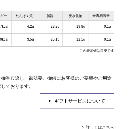
ルギー
たんぱく質
脂質
炭水化物
食塩相当量
7kcal
4.2g
23.9g
19.8g
0.1g
0kcal
3.5g
25.1g
12.1g
0.1g
この表示値は目安です
、御香典返し、御法要、御供にお客様のご要望やご用途
意しております。
ギフトサービスについて