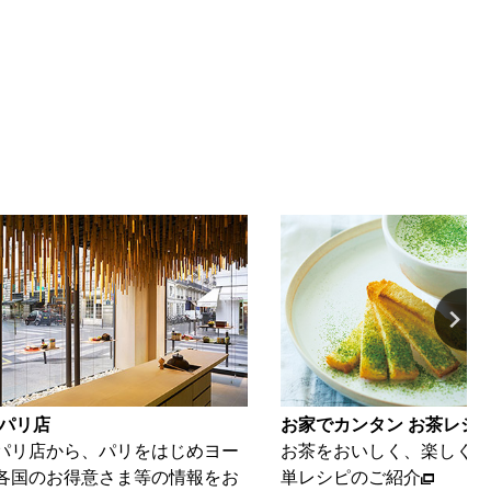
カンタン お茶レシピ
動画ギャラリー
おいしく、楽しくいただける簡
海苔とお茶を、美味しく楽
ピのご紹介
ご紹介いたします