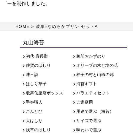
HOME
濃厚×なめらかプリン セットA
丸山海苔
初代 彦兵衛
腕前おかずのり
佐賀のはしり
オリーブの木と塩の花
味三詩
柚子の村と山椒の郷
はしり草子
海苔ギフト
歌舞伎座店ボックス
バラエティセット
手巻職人
ご家庭用
こんとび
用途で選ぶ（海苔）
大はしり
サイズで選ぶ
浅草のはしり
味わいで選ぶ