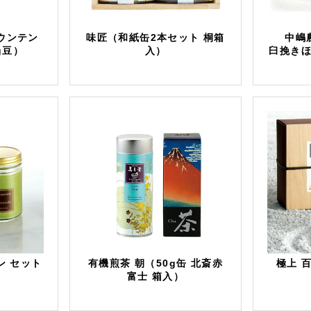
ウンテン
味匠（和紙缶2本セット 桐箱
中嶋
g豆）
入）
臼挽きほ
ン セット
有機煎茶 朝（50g缶 北斎赤
極上 
富士 箱入）