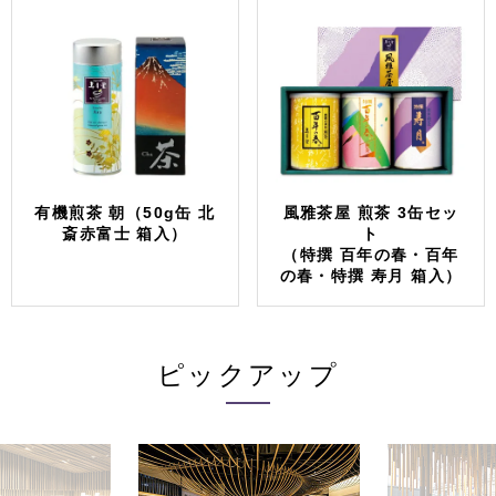
有機煎茶 朝（50g缶 北
風雅茶屋 煎茶 3缶セッ
斎赤富士 箱入）
ト
（特撰 百年の春・百年
の春・特撰 寿月 箱入）
ピックアップ