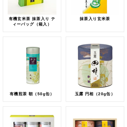
有機玄米茶 抹茶入り テ
抹茶入り玄米茶
ィーバッグ（箱入）
有機煎茶 朝（50g缶）
玉露 円相（20g缶）