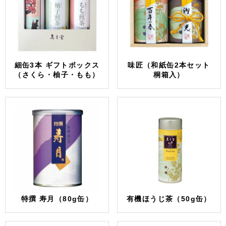
細缶3本 ギフトボックス
味匠（和紙缶2本セット
（さくら・柚子・もも）
桐箱入）
特撰 寿月（80g缶）
有機ほうじ茶（50g缶）