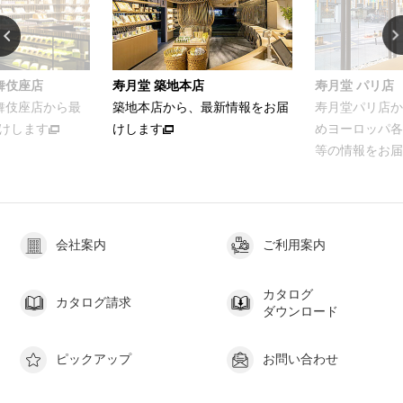
店
寿月堂 パリ店
お家でカンタ
、最新情報をお届
寿月堂パリ店から、パリをはじ
お茶をおいし
めヨーロッパ各国のお得意さま
ける簡単レシ
等の情報をお届けします
会社案内
ご利用案内
カタログ
カタログ請求
ダウンロード
ピックアップ
お問い合わせ