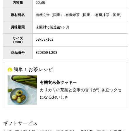
内容量
50g缶
原材料名
有機玄米（国産）､有機緑茶（国産）､有機抹茶（国産）
賞味期限
未開封で製造後9ヶ月
サイズ
58x58x162
（mm）
商品番号
820859-L203
簡単！お茶レシピ
有機玄米茶クッキー
カリカリの茶葉と玄米の香りが引き立つクセ
になるおいしさ
ギフトサービス