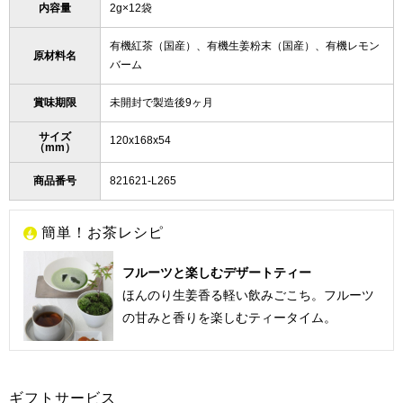
内容量
2g×12袋
有機紅茶（国産）、有機生姜粉末（国産）、有機レモン
原材料名
バーム
賞味期限
未開封で製造後9ヶ月
サイズ
120x168x54
（mm）
商品番号
821621-L265
簡単！お茶レシピ
フルーツと楽しむデザートティー
ほんのり生姜香る軽い飲みごこち。フルーツ
の甘みと香りを楽しむティータイム。
ギフトサービス