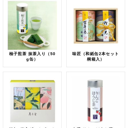
柚子煎茶 抹茶入り（50
味匠（和紙缶2本セット
g缶）
桐箱入）