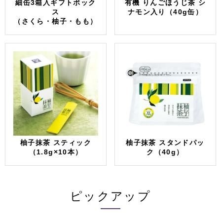
細缶3箱入ギフトボック
有機 りんごほうじ茶 シ
ス
ナモン入り（40g缶）
（さくら・柚子・もも）
柚子抹茶 スティック
柚子抹茶 スタンドパッ
（1.8g×10本）
ク（40g）
ピックアップ