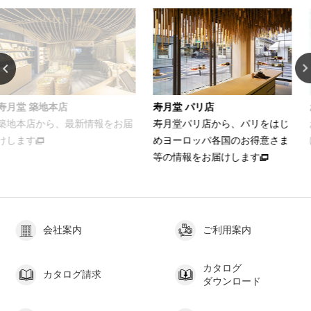
店
寿月堂 パリ店
お家でカンタン
最新情報をお届
寿月堂パリ店から、パリをはじ
お茶をおいしく
めヨーロッパ各国のお得意さま
ける簡単レシピ
等の情報をお届けします
会社案内
ご利用案内
カタログ
カタログ請求
ダウンロード