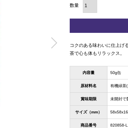
コクのある味わいに仕上げ
茶で心も体もリラックス。
内容量
50g缶
原材料名
有機緑茶
賞味期限
未開封で
サイズ（mm）
58x58x1
商品番号
820858-L