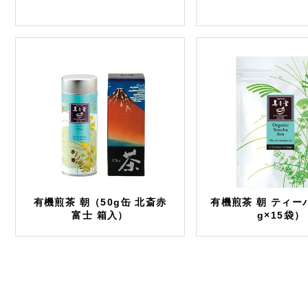
有機煎茶 朝（50g缶 北斎赤
有機煎茶 朝 ティー
富士 箱入）
g×15袋）