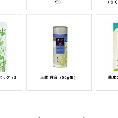
缶）
（さ
バッグ（2
玉露 雁音（50g缶）
薩摩