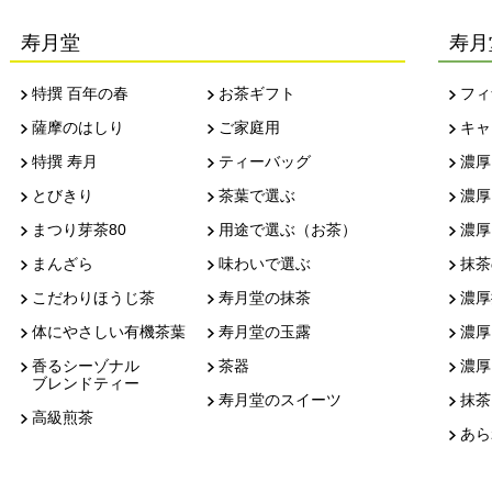
寿月堂
寿月
特撰 百年の春
お茶ギフト
フィ
薩摩のはしり
ご家庭用
キャ
特撰 寿月
ティーバッグ
濃厚
とびきり
茶葉で選ぶ
濃厚
まつり芽茶80
用途で選ぶ（お茶）
濃厚
まんざら
味わいで選ぶ
抹茶
こだわりほうじ茶
寿月堂の抹茶
濃厚
体にやさしい有機茶葉
寿月堂の玉露
濃厚
香るシーゾナル
茶器
濃厚
ブレンドティー
寿月堂のスイーツ
抹茶
高級煎茶
あら