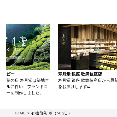
寿月堂 銀座 歌舞伎座店
寿月堂は築地本
寿月堂 銀座 歌舞伎座店から最新の情報
、ブランドコ
をお届けします
しました。
HOME
有機煎茶 朝（50g缶）