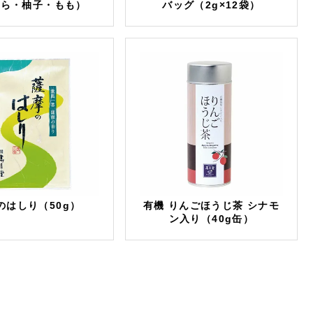
くら・柚子・もも）
バッグ（2g×12袋）
のはしり（50g）
有機 りんごほうじ茶 シナモ
ン入り（40g缶）