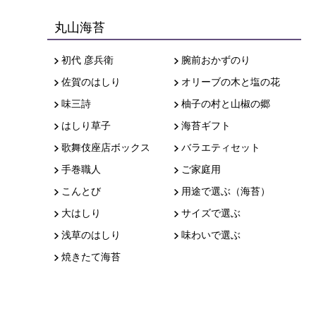
丸山海苔
初代 彦兵衛
腕前おかずのり
佐賀のはしり
オリーブの木と塩の花
味三詩
柚子の村と山椒の郷
はしり草子
海苔ギフト
歌舞伎座店ボックス
バラエティセット
手巻職人
ご家庭用
こんとび
用途で選ぶ（海苔）
大はしり
サイズで選ぶ
浅草のはしり
味わいで選ぶ
焼きたて海苔