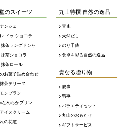
堂のスイーツ
丸山特撰 自然の逸品
ナンシェ
青糸
レ ドゥ ショコラ
天然だし
 抹茶ラングドシャ
のり千俵
 抹茶ショコラ
食卓を彩る自然の逸品
 抹茶ロール
貴なる贈り物
のお菓子詰め合わせ
抹茶テリーヌ
慶事
モンブラン
弔事
×なめらかプリン
バラエティセット
アイスクリーム
丸山のおもたせ
れの花道
ギフトサービス