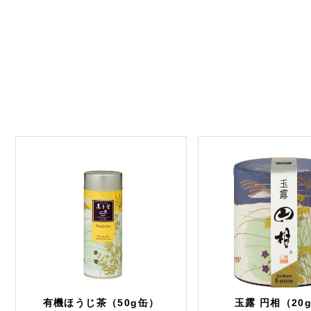
有機ほうじ茶（50g缶）
玉露 円相（20