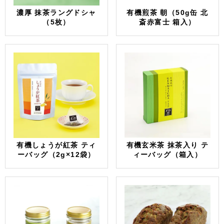
濃厚 抹茶ラングドシャ
有機煎茶 朝（50g缶 北
（5枚）
斎赤富士 箱入）
有機しょうが紅茶 ティ
有機玄米茶 抹茶入り テ
ーバッグ（2g×12袋）
ィーバッグ（箱入）