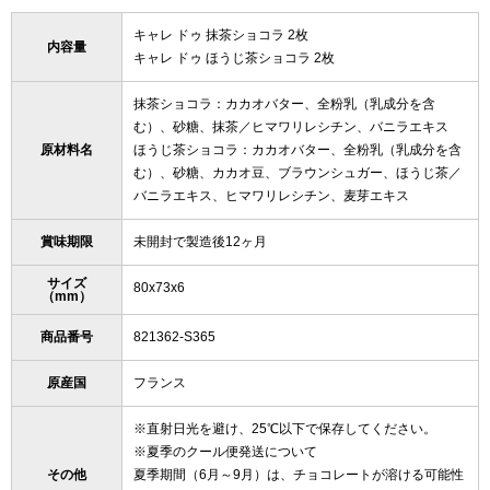
キャレ ドゥ 抹茶ショコラ 2枚
内容量
キャレ ドゥ ほうじ茶ショコラ 2枚
抹茶ショコラ：カカオバター、全粉乳（乳成分を含
む）、砂糖、抹茶／ヒマワリレシチン、バニラエキス
原材料名
ほうじ茶ショコラ：カカオバター、全粉乳（乳成分を含
む）、砂糖、カカオ豆、ブラウンシュガー、ほうじ茶／
バニラエキス、ヒマワリレシチン、麦芽エキス
賞味期限
未開封で製造後12ヶ月
サイズ
80x73x6
（mm）
商品番号
821362-S365
原産国
フランス
※直射日光を避け、25℃以下で保存してください。
※夏季のクール便発送について
その他
夏季期間（6月～9月）は、チョコレートが溶ける可能性