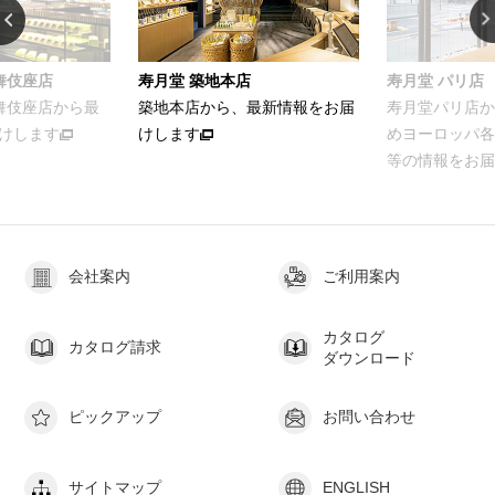
舞伎座店
寿月堂 築地本店
寿月堂 パリ店
歌舞伎座店から最
築地本店から、最新情報をお届
寿月堂パリ店か
けします
けします
めヨーロッパ各
等の情報をお届
会社案内
ご利用案内
カタログ
カタログ請求
ダウンロード
ピックアップ
お問い合わせ
サイトマップ
ENGLISH