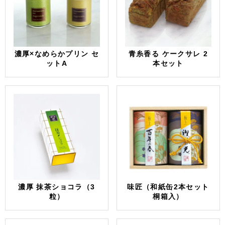
濃厚×なめらかプリン セ
青糸香る ケークサレ 2
ットA
本セット
濃厚 抹茶ショコラ（3
味匠（和紙缶2本セット
粒）
桐箱入）