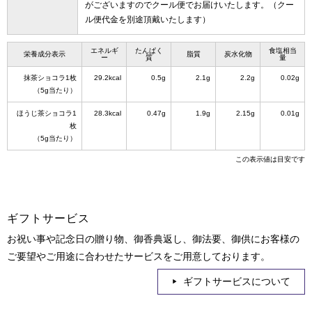
がございますのでクール便でお届けいたします。（クー
ル便代金を別途頂戴いたします）
エネルギ
たんぱく
食塩相当
栄養成分表示
脂質
炭水化物
ー
質
量
抹茶ショコラ1枚
29.2kcal
0.5g
2.1g
2.2g
0.02g
（5g当たり）
ほうじ茶ショコラ1
28.3kcal
0.47g
1.9g
2.15g
0.01g
枚
（5g当たり）
この表示値は目安です
ギフトサービス
お祝い事や記念日の贈り物、御香典返し、御法要、御供にお客様の
ご要望やご用途に合わせたサービスをご用意しております。
ギフトサービスについて