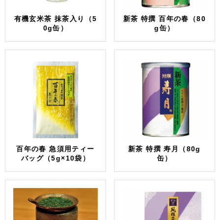
有機玄米茶 抹茶入り（5
新茶 特撰 百年の春（80
0g缶）
g缶）
百年の春 急須用ティー
新茶 特撰 寿月（80g
バッグ（5g×10袋）
缶）