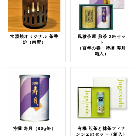
常滑焼オリジナル 茶香
風雅茶屋 煎茶 2缶セッ
炉（南蛮）
ト
（百年の春・特撰 寿月
箱入）
特撰 寿月（80g缶）
有機 煎茶と抹茶フィナ
ンシェのセット（箱入）