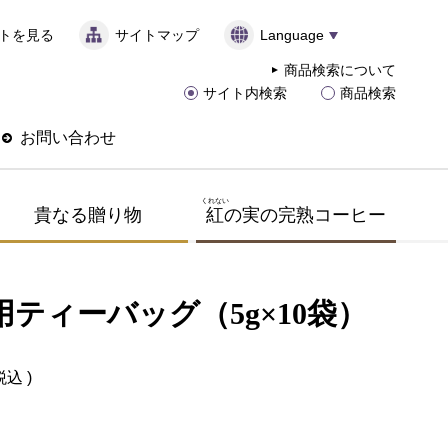
トを見る
サイトマップ
Language
商品検索について
サイト内検索
商品検索
お問い合わせ
くれない
貴なる贈り物
紅
の実の完熟コーヒー
用ティーバッグ（5g×10袋）
税込