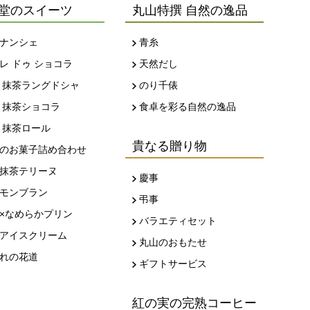
堂のスイーツ
丸山特撰 自然の逸品
ナンシェ
青糸
レ ドゥ ショコラ
天然だし
 抹茶ラングドシャ
のり千俵
 抹茶ショコラ
食卓を彩る自然の逸品
 抹茶ロール
貴なる贈り物
のお菓子詰め合わせ
抹茶テリーヌ
慶事
モンブラン
弔事
×なめらかプリン
バラエティセット
アイスクリーム
丸山のおもたせ
れの花道
ギフトサービス
紅の実の完熟コーヒー