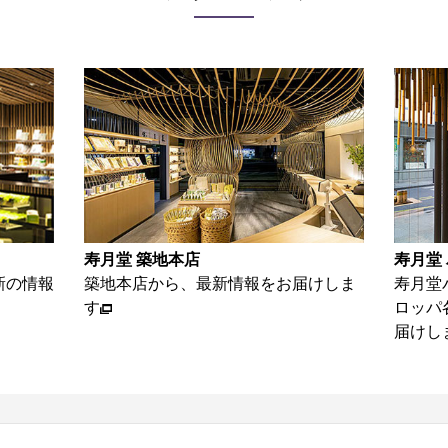
寿月堂 パリ店
お家で
けしま
寿月堂パリ店から、パリをはじめヨー
お茶を
ロッパ各国のお得意さま等の情報をお
単レシ
届けします