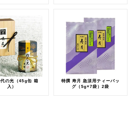
御代の光（45g缶 箱
特撰 寿月 急須用ティーバッ
入）
グ（5g×7袋）2袋