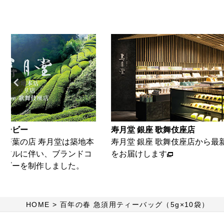
 歌舞伎座店
寿月堂 築地本店
座 歌舞伎座店から最新の情報
築地本店から、最新情報をお届
ます
す
HOME
百年の春 急須用ティーバッグ（5g×10袋）