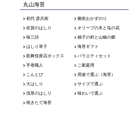
丸山海苔
初代 彦兵衛
腕前おかずのり
佐賀のはしり
オリーブの木と塩の花
味三詩
柚子の村と山椒の郷
はしり草子
海苔ギフト
歌舞伎座店ボックス
バラエティセット
手巻職人
ご家庭用
こんとび
用途で選ぶ（海苔）
大はしり
サイズで選ぶ
浅草のはしり
味わいで選ぶ
焼きたて海苔