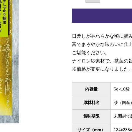
日差しがやわらかな頃に摘
富でまろやかな味わいに仕
ご堪能ください。
ナイロン紗素材で、茶葉の
※価格が変更になりました
内容量
5g×10袋
原材料名
茶（国産
賞味期限
未開封で
サイズ（mm）
134x235