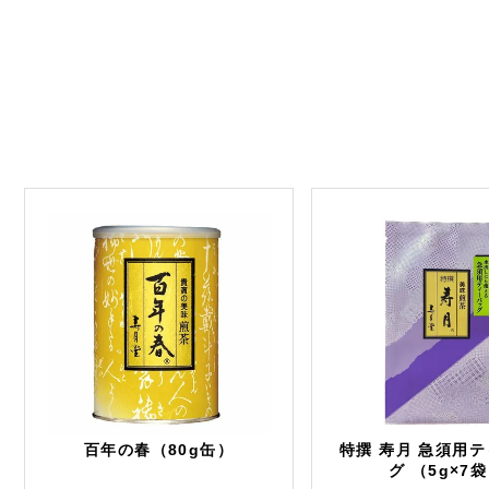
百年の春（80g缶）
特撰 寿月 急須用
グ （5g×7