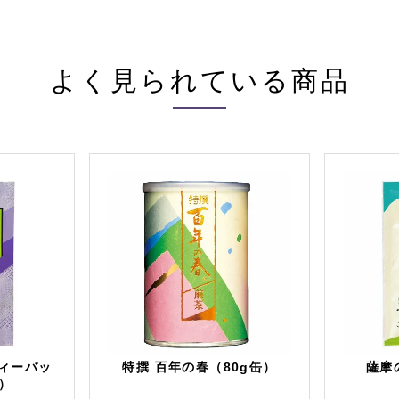
よく見られている商品
ティーバッ
特撰 百年の春（80g缶）
薩摩
袋）