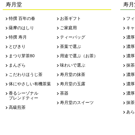
寿月堂
寿月
特撰 百年の春
お茶ギフト
フィ
薩摩のはしり
ご家庭用
キャ
特撰 寿月
ティーバッグ
濃厚
とびきり
茶葉で選ぶ
濃厚
まつり芽茶80
用途で選ぶ（お茶）
濃厚
まんざら
味わいで選ぶ
抹茶
こだわりほうじ茶
寿月堂の抹茶
濃厚
体にやさしい有機茶葉
寿月堂の玉露
濃厚
香るシーゾナル
茶器
濃厚
ブレンドティー
寿月堂のスイーツ
抹茶
高級煎茶
あら