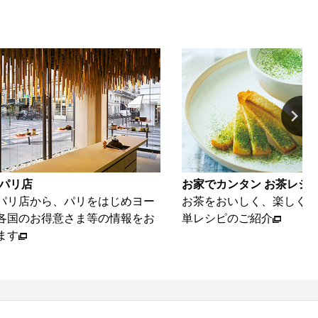
カンタン お茶レシピ
動画ギャラリー
おいしく、楽しくいただける簡
海苔とお茶を、美味しく楽
ピのご紹介
ご紹介いたします