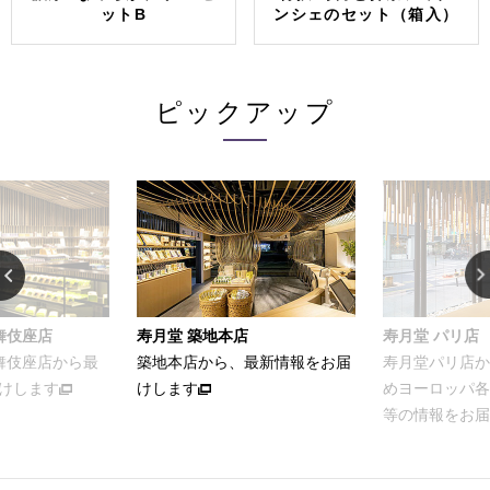
ットB
ンシェのセット（箱入）
ピックアップ
舞伎座店
寿月堂 築地本店
寿月堂 パリ店
歌舞伎座店から最
築地本店から、最新情報をお届
寿月堂パリ店か
けします
けします
めヨーロッパ各
等の情報をお届