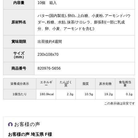
内容量
10個 箱入
バター(国内製造)､卵白､上白糖、小麦粉､アーモンドパウ
原材料名
ダー､粉糖、水飴､抹茶/クロレラ、膨張剤(一部に乳成
分、卵、小麦、アーモンドを含む)
賞味期限
出荷後約4週間
サイズ
230x108x70
（mm）
商品番号
820976-S656
エネルギ
たんぱく
食塩相当
栄養成分表示
脂質
炭水化物
ー
質
量
1個当たり
180.9kcal
2.3g
10.5g
19.2g
0.1g
この表示値は目安です
お客様の声
お客様の声 埼玉県 F様