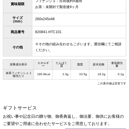
フィナンシェ：出荷後約4週間
賞味期限
お茶：未開封で製造後9ヶ月
サイズ
260x245x48
（mm）
商品番号
820841-HTC101
※その他の組み合わせもございます。通信欄にてご相談
その他
ください。
エネルギ
たんぱく
食塩相当
栄養成分表示
脂質
炭水化物
ー
質
量
抹茶フィナンシェ 1
180.9kcal
2.3g
10.5g
19.2g
0.1g
個当たり
この表示値は目安です
ギフトサービス
お祝い事や記念日の贈り物、御香典返し、御法要、御供にお客様の
ご要望やご用途に合わせたサービスをご用意しております。