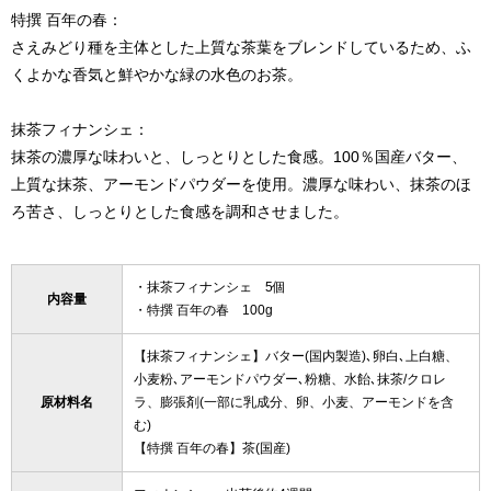
特撰 百年の春：
さえみどり種を主体とした上質な茶葉をブレンドしているため、ふ
くよかな香気と鮮やかな緑の水色のお茶。
抹茶フィナンシェ：
抹茶の濃厚な味わいと、しっとりとした食感。100％国産バター、
上質な抹茶、アーモンドパウダーを使用。濃厚な味わい、抹茶のほ
ろ苦さ、しっとりとした食感を調和させました。
・抹茶フィナンシェ 5個
内容量
・特撰 百年の春 100g
【抹茶フィナンシェ】バター(国内製造)､卵白､上白糖、
小麦粉､アーモンドパウダー､粉糖、水飴､抹茶/クロレ
原材料名
ラ、膨張剤(一部に乳成分、卵、小麦、アーモンドを含
む)
【特撰 百年の春】茶(国産)