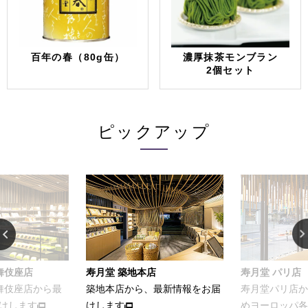
百年の春（80g缶）
濃厚抹茶モンブラン
2個セット
ピックアップ
座店
寿月堂 築地本店
寿月堂 パリ店
座店から最
築地本店から、最新情報をお届
寿月堂パリ店から、
ます
けします
めヨーロッパ各国の