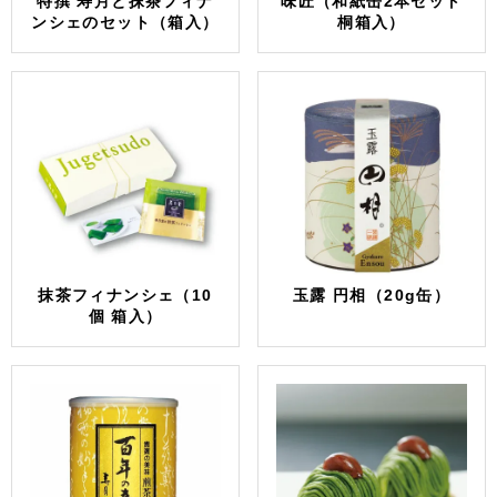
特撰 寿月と抹茶フィナ
味匠（和紙缶2本セット
ンシェのセット（箱入）
桐箱入）
抹茶フィナンシェ（10
玉露 円相（20g缶）
個 箱入）