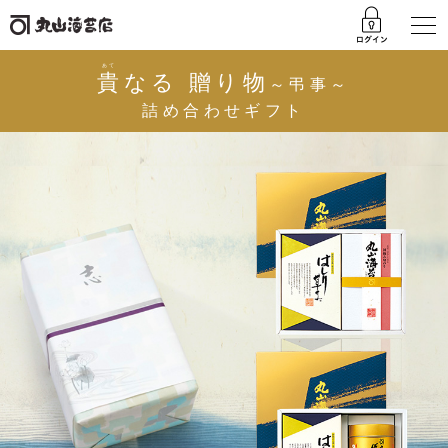
あて
貴
なる 贈り物
～弔事～
詰め合わせギフト