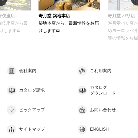
舞伎座店
寿月堂 築地本店
寿月堂 パリ店
歌舞伎座店から最
築地本店から、最新情報をお届
寿月堂パリ店か
けします
けします
めヨーロッパ各
等の情報をお届
会社案内
ご利用案内
カタログ
カタログ請求
ダウンロード
ピックアップ
お問い合わせ
サイトマップ
ENGLISH