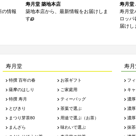
寿月堂 築地本店
寿月堂
新の情報
築地本店から、最新情報をお届けしま
寿月堂
す
ロッパ
届けし
寿月堂
寿月
特撰 百年の春
お茶ギフト
フィ
薩摩のはしり
ご家庭用
キャ
特撰 寿月
ティーバッグ
濃厚
とびきり
茶葉で選ぶ
濃厚
まつり芽茶80
用途で選ぶ（お茶）
濃厚
まんざら
味わいで選ぶ
抹茶