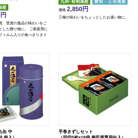
2,850
価格
0
三種の味わいをちょっとしたお遣い物に。
賞 受賞の逸品の味わいをご
とした贈り物に。 ご家庭用に
フィルム入りの食べきりタイ
丸缶 中
手巻きずしセット
詰 箱入）
（四切5枚×18袋 寿司屋専用缶入）