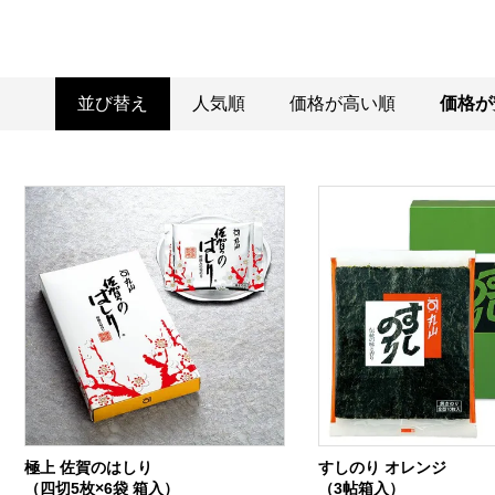
並び替え
人気順
価格が高い順
価格が
極上 佐賀のはしり
すしのり オレンジ
（四切5枚×6袋 箱入）
（3帖箱入）