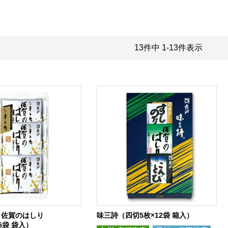
13
件中
1
-
13
件表示
 佐賀のはしり
味三詩（四切5枚×12袋 箱入）
5袋 袋入）