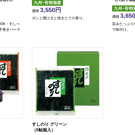
3,550
価格
3,65
価格
ポンと開けると焼きたての香り。
OK・すしべ
旨みたっぷり
手巻きパーテ
で味付け。
すしのり グリーン
）
（5帖箱入）