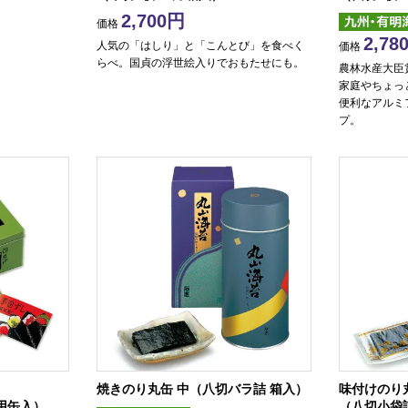
2,700
価格
2,78
人気の「はしり」と「こんとび」を食べく
価格
らべ。国貞の浮世絵入りでおもたせにも。
農林水産大臣
家庭やちょっ
便利なアルミ
プ。
焼きのり丸缶 中（八切バラ詰 箱入）
味付けのり
専用缶入）
（八切小袋