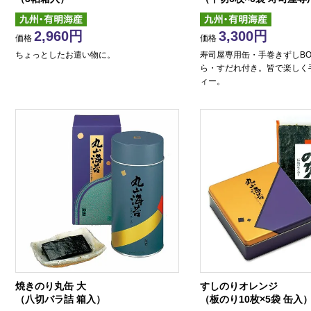
2,960
3,300
価格
価格
ちょっとしたお遣い物に。
寿司屋専用缶・手巻きずしBO
ら・すだれ付き。皆で楽しく
ィー。
焼きのり丸缶 大
すしのりオレンジ
（八切バラ詰 箱入）
（板のり10枚×5袋 缶入