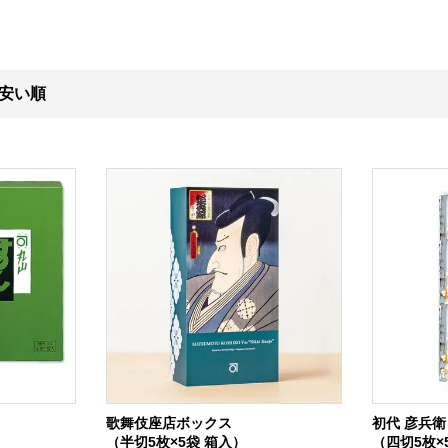
安い順
歌舞伎座店ボックス
初代 彦兵衛
（半切5枚×5袋 箱入）
（四切5枚×