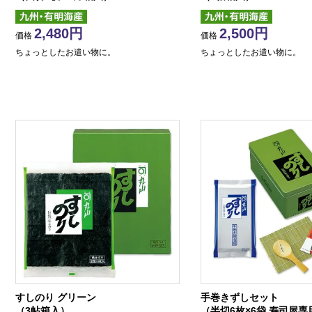
2,480
2,500
価格
価格
ちょっとしたお遣い物に。
ちょっとしたお遣い物に。
すしのり グリーン
手巻きずしセット
（3帖箱入）
（半切6枚×6袋 寿司屋