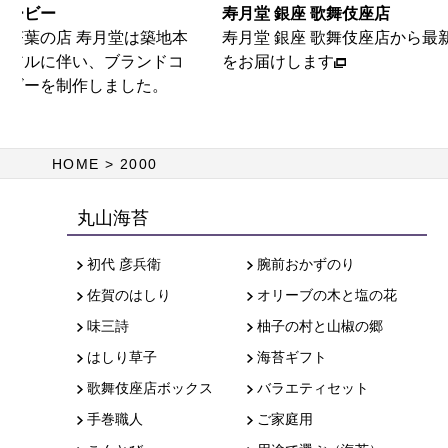
ムービー
寿月堂 銀座 歌舞伎座店
・茶葉の店 寿月堂は築地本
寿月堂 銀座 歌舞伎座店から最
ーアルに伴い、ブランドコ
をお届けします
ービーを制作しました。
HOME
2000
丸山海苔
初代 彦兵衛
腕前おかずのり
佐賀のはしり
オリーブの木と塩の花
味三詩
柚子の村と山椒の郷
はしり草子
海苔ギフト
歌舞伎座店ボックス
バラエティセット
手巻職人
ご家庭用