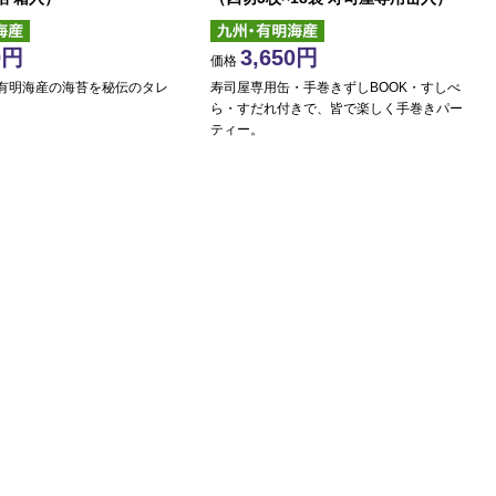
0
3,650
価格
有明海産の海苔を秘伝のタレ
寿司屋専用缶・手巻きずしBOOK・すしべ
ら・すだれ付きで、皆で楽しく手巻きパー
ティー。