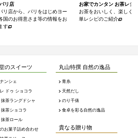
 パリ店
お家でカンタン お茶レシ
パリ店から、パリをはじめヨー
お茶をおいしく、楽しくい
各国のお得意さま等の情報をお
単レシピのご紹介
ます
堂のスイーツ
丸山特撰 自然の逸品
ナンシェ
青糸
レ ドゥ ショコラ
天然だし
 抹茶ラングドシャ
のり千俵
 抹茶ショコラ
食卓を彩る自然の逸品
 抹茶ロール
貴なる贈り物
のお菓子詰め合わせ