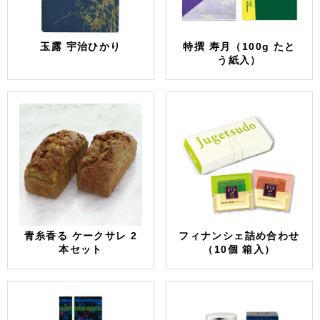
玉露 宇治ひかり
特撰 寿月（100g たと
う紙入）
青糸香る ケークサレ 2
フィナンシェ詰め合わせ
本セット
（10個 箱入）