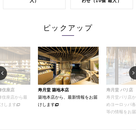
入）
わせ（10個 箱入）
ピックアップ
舞伎座店
寿月堂 築地本店
寿月堂 パリ店
歌舞伎座店から最
築地本店から、最新情報をお届
寿月堂パリ店か
けします
けします
めヨーロッパ各
等の情報をお届