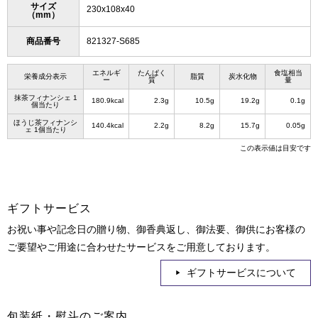
サイズ
230x108x40
（mm）
商品番号
821327-S685
エネルギ
たんぱく
食塩相当
栄養成分表示
脂質
炭水化物
ー
質
量
抹茶フィナンシェ 1
180.9kcal
2.3g
10.5g
19.2g
0.1g
個当たり
ほうじ茶フィナンシ
140.4kcal
2.2g
8.2g
15.7g
0.05g
ェ 1個当たり
この表示値は目安です
ギフトサービス
お祝い事や記念日の贈り物、御香典返し、御法要、御供にお客様の
ご要望やご用途に合わせたサービスをご用意しております。
ギフトサービスについて
包装紙・熨斗のご案内