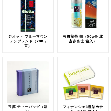
ジオット ブルーマウン
有機煎茶 朝（50g缶 北
テンブレンド（200g
斎赤富士 箱入）
豆）
玉露 ティーバッグ（箱
フィナンシェ3種詰め合