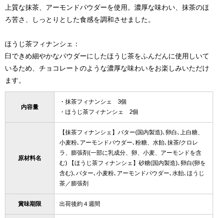
上質な抹茶、アーモンドパウダーを使用。濃厚な味わい、抹茶のほ
ろ苦さ、しっとりとした食感を調和させました。
ほうじ茶フィナンシェ：
臼できめ細やかなパウダーにしたほうじ茶をふんだんに使用しいて
いるため、チョコレートのような濃厚な味わいをお楽しみいただけ
ます。
・抹茶フィナンシェ 3個
内容量
・ほうじ茶フィナンシェ 2個
【抹茶フィナンシェ】バター(国内製造)､卵白､上白糖、
小麦粉､アーモンドパウダー､粉糖、水飴､抹茶/クロレ
ラ、膨張剤(一部に乳成分、卵、小麦、アーモンドを含
原材料名
む) 【ほうじ茶フィナンシェ】砂糖(国内製造)､卵白(卵を
含む)､バター､小麦粉､アーモンドパウダー､水飴､ほうじ
茶／膨張剤
賞味期限
出荷後約４週間