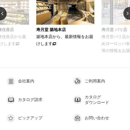
舞伎座店
寿月堂 築地本店
寿月堂 パリ店
歌舞伎座店から最
築地本店から、最新情報をお届
寿月堂パリ店か
けします
けします
めヨーロッパ各
等の情報をお届
会社案内
ご利用案内
カタログ
カタログ請求
ダウンロード
ピックアップ
お問い合わせ