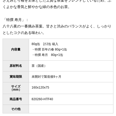
さえみどり種を主体とした上質な茶葉をブレンドしているため、ふ
くよかな香気と鮮やかな緑の水色のお茶。
「特撰 寿月」：
八十八夜の一番摘み茶葉。甘さと渋みのバランスがよく、しっかり
としたコクのある味わい。
80g缶 計2缶 箱入
内容量
・特撰 百年の春 80g×1缶
・特撰 寿月 80g×1缶
原材料名
茶（国産）
賞味期限
未開封で製造後9ヶ月
サイズ
160x120x75
（mm）
商品番号
820260-HTF40
その他