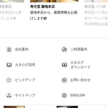
舞伎座店
寿月堂 築地本店
寿月堂 パリ店
歌舞伎座店から最
築地本店から、最新情報をお届
寿月堂パリ店か
けします
けします
めヨーロッパ各
等の情報をお届
会社案内
ご利用案内
カタログ
カタログ請求
ダウンロード
ピックアップ
お問い合わせ
サイトマップ
ENGLISH