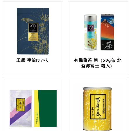
玉露 宇治ひかり
有機煎茶 朝（50g缶 北
斎赤富士 箱入）