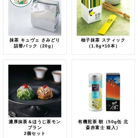
抹茶 キュヴェ さみどり
柚子抹茶 スティック
詰替パック（20g）
（1.8g×10本）
濃厚抹茶＆ほうじ茶モン
有機煎茶 朝（50g缶 北
ブラン
斎赤富士 箱入）
2個セット