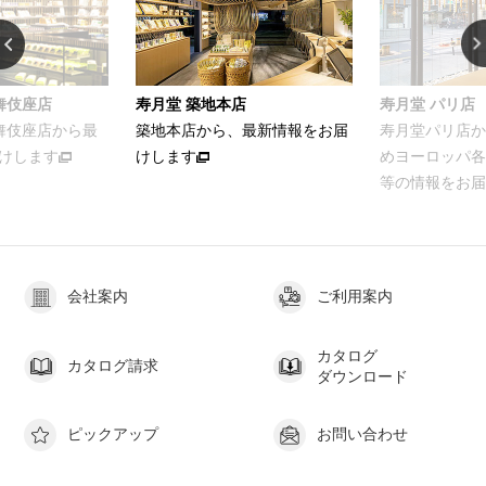
舞伎座店
寿月堂 築地本店
寿月堂 パリ店
歌舞伎座店から最
築地本店から、最新情報をお届
寿月堂パリ店か
けします
けします
めヨーロッパ各
等の情報をお届
会社案内
ご利用案内
カタログ
カタログ請求
ダウンロード
ピックアップ
お問い合わせ