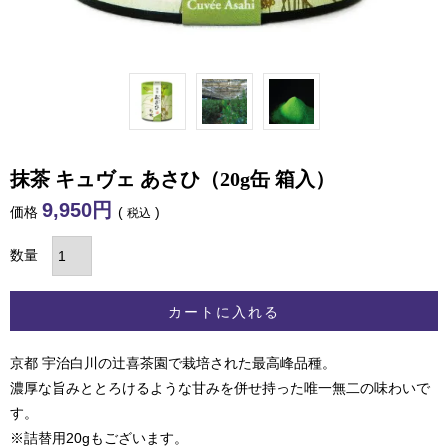
抹茶 キュヴェ あさひ（20g缶 箱入）
9,950
価格
税込
カートに入れる
京都 宇治白川の辻喜茶園で栽培された最高峰品種。
濃厚な旨みととろけるような甘みを併せ持った唯一無二の味わいで
す。
※
詰替用20g
もございます。