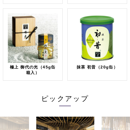
極上 御代の光（45g缶
抹茶 初昔（20g缶）
箱入）
ピックアップ