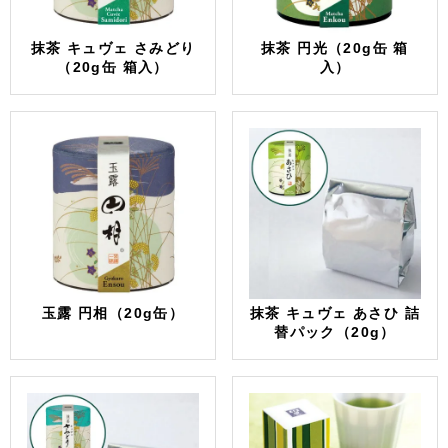
抹茶 キュヴェ さみどり
抹茶 円光（20g缶 箱
（20g缶 箱入）
入）
玉露 円相（20g缶）
抹茶 キュヴェ あさひ 詰
替パック（20g）