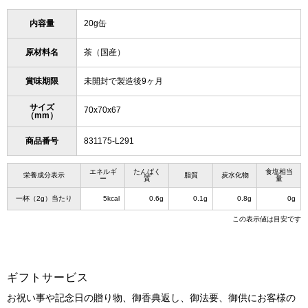
内容量
20g缶
原材料名
茶（国産）
賞味期限
未開封で製造後9ヶ月
サイズ
70x70x67
（mm）
商品番号
831175-L291
エネルギ
たんぱく
食塩相当
栄養成分表示
脂質
炭水化物
ー
質
量
一杯（2g）当たり
5kcal
0.6g
0.1g
0.8g
0g
この表示値は目安です
ギフトサービス
お祝い事や記念日の贈り物、御香典返し、御法要、御供にお客様の