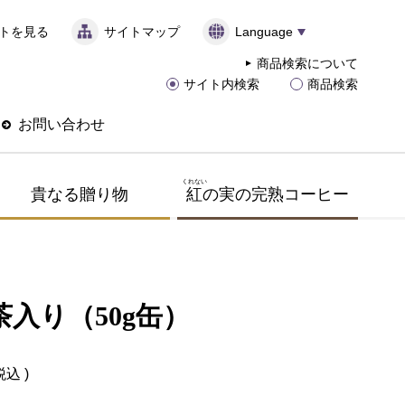
トを見る
サイトマップ
Language
商品検索について
サイト内検索
商品検索
お問い合わせ
くれない
貴なる贈り物
紅
の実の完熟コーヒー
茶入り（50g缶）
税込