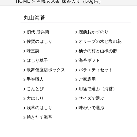
HOME
有機玄米茶 抹茶入り（50g缶）
丸山海苔
初代 彦兵衛
腕前おかずのり
佐賀のはしり
オリーブの木と塩の花
味三詩
柚子の村と山椒の郷
はしり草子
海苔ギフト
歌舞伎座店ボックス
バラエティセット
手巻職人
ご家庭用
こんとび
用途で選ぶ（海苔）
大はしり
サイズで選ぶ
浅草のはしり
味わいで選ぶ
焼きたて海苔