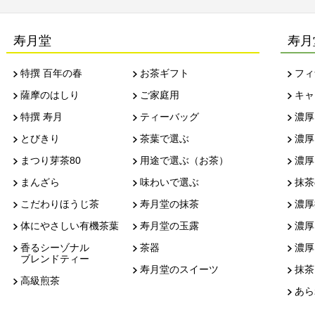
寿月堂
寿月
特撰 百年の春
お茶ギフト
フィ
薩摩のはしり
ご家庭用
キャ
特撰 寿月
ティーバッグ
濃厚
とびきり
茶葉で選ぶ
濃厚
まつり芽茶80
用途で選ぶ（お茶）
濃厚
まんざら
味わいで選ぶ
抹茶
こだわりほうじ茶
寿月堂の抹茶
濃厚
体にやさしい有機茶葉
寿月堂の玉露
濃厚
香るシーゾナル
茶器
濃厚
ブレンドティー
寿月堂のスイーツ
抹茶
高級煎茶
あら