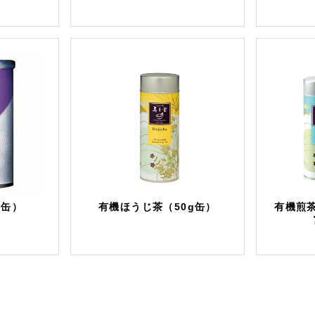
g缶）
有機ほうじ茶（50g缶）
有機煎茶