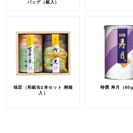
バッグ（箱入）
味匠（和紙缶2本セット 桐箱
特撰 寿月（80
入）