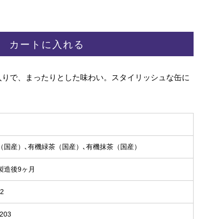
カートに入れる
入りで、まったりとした味わい。スタイリッシュな缶に
（国産）､有機緑茶（国産）､有機抹茶（国産）
製造後9ヶ月
62
203