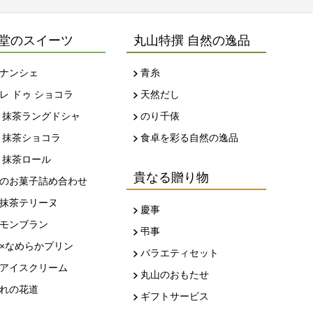
堂のスイーツ
丸山特撰 自然の逸品
ナンシェ
青糸
レ ドゥ ショコラ
天然だし
 抹茶ラングドシャ
のり千俵
 抹茶ショコラ
食卓を彩る自然の逸品
 抹茶ロール
貴なる贈り物
のお菓子詰め合わせ
抹茶テリーヌ
慶事
モンブラン
弔事
×なめらかプリン
バラエティセット
アイスクリーム
丸山のおもたせ
れの花道
ギフトサービス