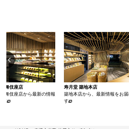
 歌舞伎座店
寿月堂 築地本店
座 歌舞伎座店から最新の情報
築地本店から、最新情報をお届
ます
す