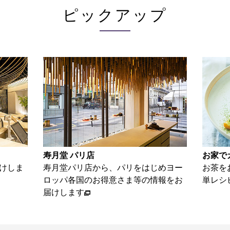
ピックアップ
寿月堂 パリ店
お家で
けしま
寿月堂パリ店から、パリをはじめヨー
お茶を
ロッパ各国のお得意さま等の情報をお
単レシ
届けします