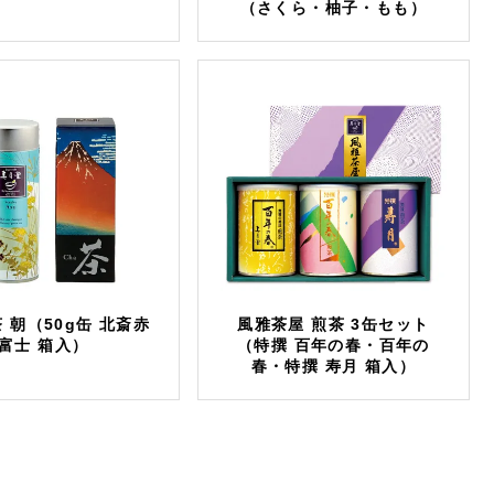
（さくら・柚子・もも）
 朝（50g缶 北斎赤
風雅茶屋 煎茶 3缶セット
富士 箱入）
（特撰 百年の春・百年の
春・特撰 寿月 箱入）