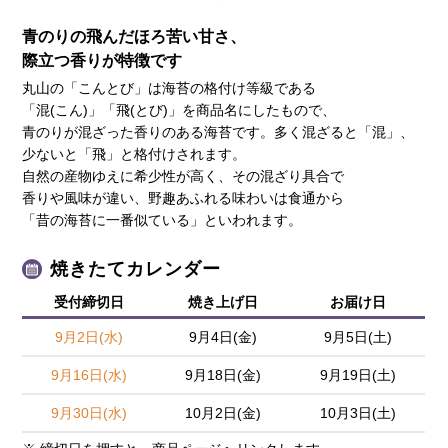
青のりの飛んだほろ苦い甘さ、
際立つ香りが特徴です
丸山の「こんとび」は海苔の格付け等級である
「混(こん)」「飛(とび)」を商品名にしたもので、
青のりが混ざった香りのある海苔です。多く混ざると「混」、
少ないと「飛」と格付けされます。
自然の産物ゆえに希少性が高く、その混ざり具合で
香りや風味が違い、野趣あふれる味わいは食通から
「昔の海苔に一番似ている」といわれます。
焼きたてカレンダー
受付締切日
焼き上げ日
お届け日
9月2日(水)
9月4日(金)
9月5日(土)
9月16日(水)
9月18日(金)
9月19日(土)
9月30日(水)
10月2日(金)
10月3日(土)