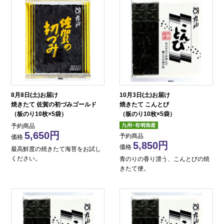
8月8日(土)お届け
10月3日(土)お届け
焼きたて 佐賀の初づみゴールド
焼きたて こんとび
（板のり10枚×5袋）
（板のり10枚×5袋）
予約商品
5,650
予約商品
価格
5,850
価格
最高鮮度の焼きたて海苔をお試し
ください。
青のりの香り漂う、こんとびの焼
きたて便。