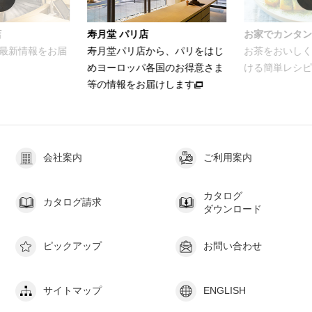
店
寿月堂 パリ店
お家でカンタン
最新情報をお届
寿月堂パリ店から、パリをはじ
お茶をおいしく
めヨーロッパ各国のお得意さま
ける簡単レシピ
等の情報をお届けします
会社案内
ご利用案内
カタログ
カタログ請求
ダウンロード
ピックアップ
お問い合わせ
サイトマップ
ENGLISH