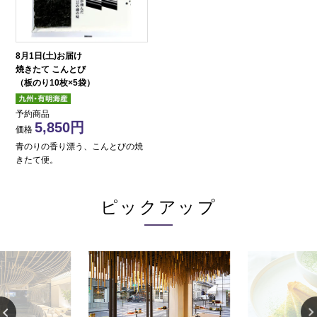
8月1日(土)お届け
焼きたて こんとび
（板のり10枚×5袋）
予約商品
5,850
価格
青のりの香り漂う、こんとびの焼
きたて便。
ピックアップ