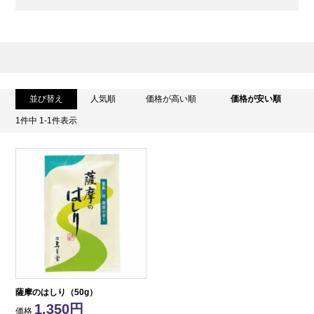
並び替え
人気順
価格が高い順
価格が安い順
1
件中
1
-
1
件表示
薩摩のはしり（50g）
1,350
価格