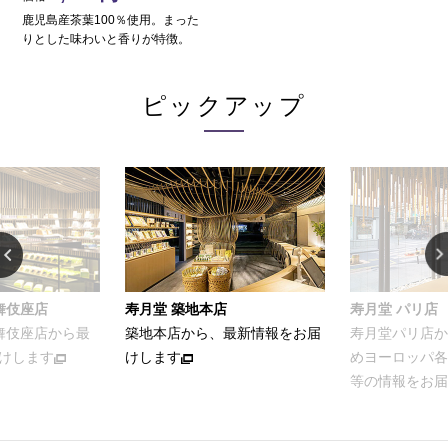
鹿児島産茶葉100％使用。まった
りとした味わいと香りが特徴。
ピックアップ
舞伎座店
寿月堂 築地本店
寿月堂 パリ店
歌舞伎座店から最
築地本店から、最新情報をお届
寿月堂パリ店か
けします
けします
めヨーロッパ各
等の情報をお届