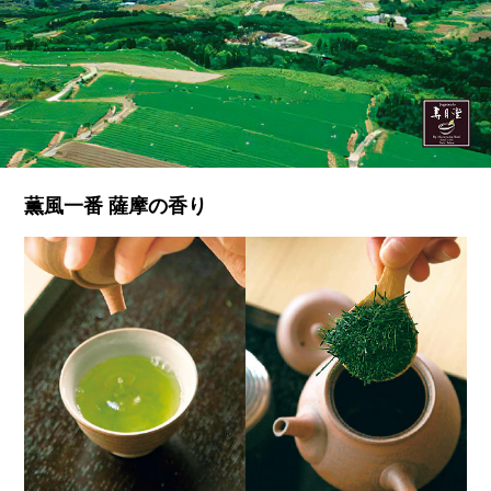
薫風一番 薩摩の香り