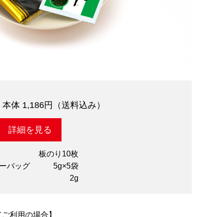
円
本体 1,186円（送料込み）
詳細を見る
板のり10枚
ィーバッグ
5g×5袋
糸
2g
てご利用の場合】