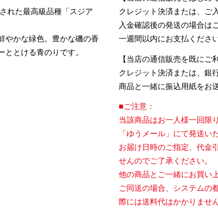
取された最高級品種「スジア
クレジット決済または、ご
入金確認後の発送の場合は
鮮やかな緑色。豊かな磯の香
一週間以内にお支払くださ
ーととける青のりです。
【当店の通信販売を既にご
クレジット決済または、銀
商品と一緒に振込用紙をお
■ご注意：
当該商品はお一人様一回限
「ゆうメール」にて発送い
お届け日時のご指定、代金
せんのでご了承ください。
他の商品とご一緒にお買い
ご同送の場合、システムの
際には送料代はかかりませ