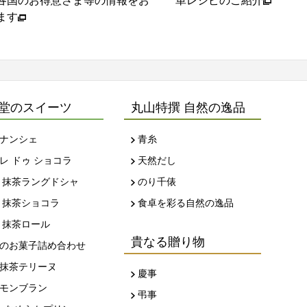
ピのご紹介
ご紹介いたします
堂のスイーツ
丸山特撰 自然の逸品
ナンシェ
青糸
レ ドゥ ショコラ
天然だし
 抹茶ラングドシャ
のり千俵
 抹茶ショコラ
食卓を彩る自然の逸品
 抹茶ロール
貴なる贈り物
のお菓子詰め合わせ
抹茶テリーヌ
慶事
モンブラン
弔事