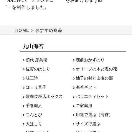
ます
す
HOME
おすすめ商品
丸山海苔
初代 彦兵衛
腕前おかずのり
佐賀のはしり
オリーブの木と塩の花
味三詩
柚子の村と山椒の郷
はしり草子
海苔ギフト
歌舞伎座店ボックス
バラエティセット
手巻職人
ご家庭用
こんとび
用途で選ぶ（海苔）
大はしり
サイズで選ぶ