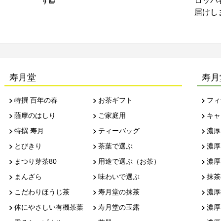
ロッパ各国のお得意さま等の情報をお
単レシ
届けします
寿月堂
寿月
特撰 百年の春
お茶ギフト
フィ
薩摩のはしり
ご家庭用
キャ
特撰 寿月
ティーバッグ
濃厚
とびきり
茶葉で選ぶ
濃厚
まつり芽茶80
用途で選ぶ（お茶）
濃厚
まんざら
味わいで選ぶ
抹茶
こだわりほうじ茶
寿月堂の抹茶
濃厚
体にやさしい有機茶葉
寿月堂の玉露
濃厚