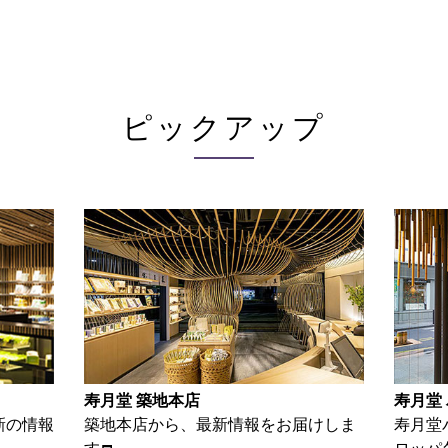
ピックアップ
寿月堂 パリ店
お家で
けしま
寿月堂パリ店から、パリをはじめヨー
お茶を