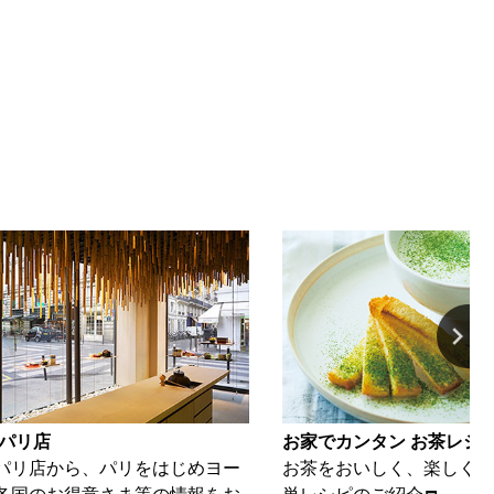
カンタン お茶レシピ
動画ギャラリー
おいしく、楽しくいただける簡
海苔とお茶を、美味しく楽