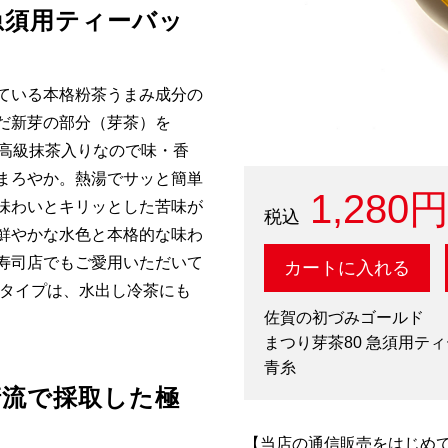
急須用ティーバッ
ている
本格粉茶うまみ成分の
だ新芽の部分（芽茶）を
高級抹茶入りなので味・香
まろやか。熱湯でサッと簡単
1,280
味わいとキリッとした苦味が
鮮やかな水色と本格的な味わ
寿司店でもご愛用いただいて
カートに入れる
タイプは、水出し冷茶にも
佐賀の初づみゴールド
まつり芽茶80 急須用テ
青
清流で採取した極
【当店の通信販売をはじめ