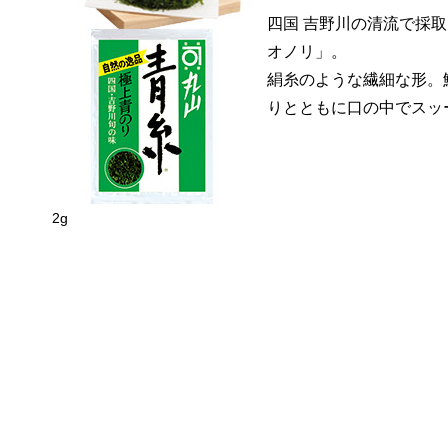
四国 吉野川の清流で採
オノリ」。
絹糸のような繊細な形。
りとともに口の中でスッ
2g