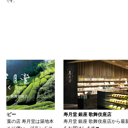
です。
 歌舞伎座店
寿月堂 築地本店
座 歌舞伎座店から最新の情報
築地本店から、最新情報をお届