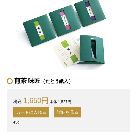
煎茶 味匠
（たとう紙入）
1,650円
本体 1,527円
カートに入れる
詳細を見る
45g