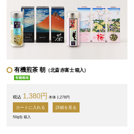
有機煎茶 朝
（北斎 赤富士 箱入）
1,380円
本体 1,278円
カートに入れる
詳細を見る
50g缶 箱入