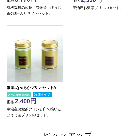
価格
価格
有機栽培の煎茶、玄米茶、ほうじ
宇治産お濃茶プリンのセット。
茶の3缶入りギフトセット。
濃厚×なめらかプリン セットA
2,400
価格
宇治産お濃茶プリンと臼で挽いた
ほうじ茶プリンのセット。
ピックアップ