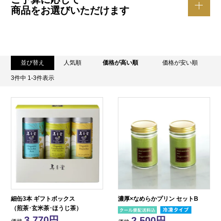
商品をお選びいただけます
並び替え
人気順
価格が高い順
価格が安い順
3
件中
1
-
3
件表示
細缶3本 ギフトボックス
濃厚×なめらかプリン セットB
（煎茶･玄米茶･ほうじ茶）
3,770
2,500