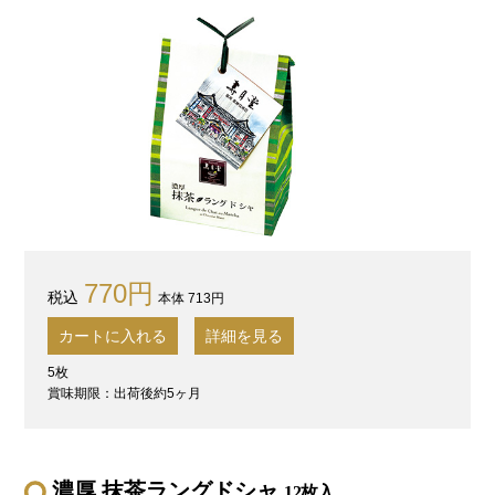
770円
本体 713円
カートに入れる
詳細を見る
5枚
賞味期限：出荷後約5ヶ月
濃厚 抹茶ラングドシャ
12枚入