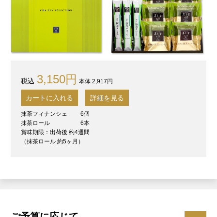
3,150円
本体 2,917円
カートに入れる
詳細を見る
抹茶フィナンシェ
6個
抹茶ロール
6本
賞味期限：出荷後 約4週間
（抹茶ロール 約5ヶ月）
ご予算に応じて