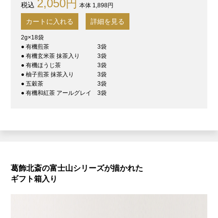
2,050円
本体 1,898円
カートに入れる
詳細を見る
2g×18袋
● 有機煎茶
3袋
● 有機玄米茶 抹茶入り
3袋
● 有機ほうじ茶
3袋
● 柚子煎茶 抹茶入り
3袋
● 五穀茶
3袋
● 有機和紅茶 アールグレイ
3袋
葛飾北斎の富士山シリーズが描かれた
ギフト箱入り