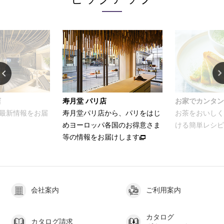
店
寿月堂 パリ店
お家でカンタン
最新情報をお届
寿月堂パリ店から、パリをはじ
お茶をおいしく
めヨーロッパ各国のお得意さま
ける簡単レシピ
等の情報をお届けします
会社案内
ご利用案内
カタログ
カタログ請求