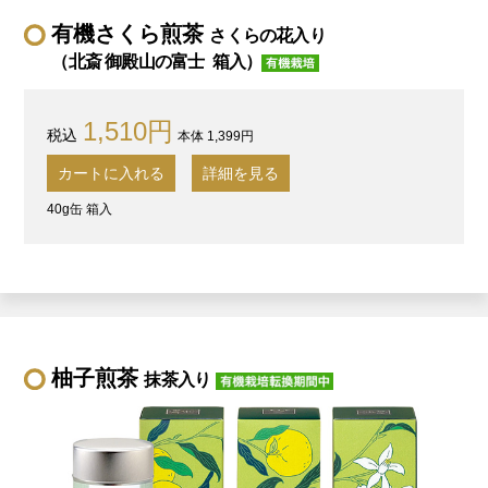
有機さくら煎茶
さくらの花入り
（北斎 御殿山の富士 箱入）
1,510円
本体 1,399円
カートに入れる
詳細を見る
40g缶 箱入
柚子煎茶
抹茶入り