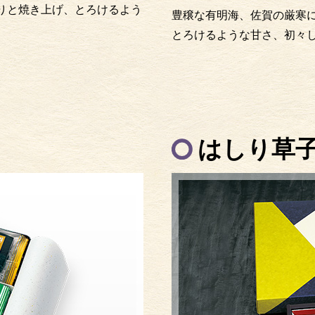
りと焼き上げ、とろけるよう
豊穣な有明海、佐賀の厳寒
とろけるような甘さ、初々
はしり草