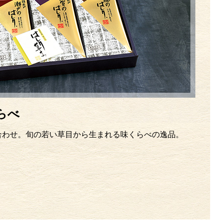
らべ
合わせ。旬の若い草目から生まれる味くらべの逸品。