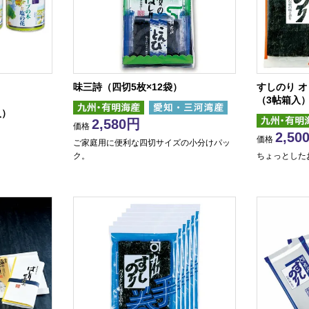
味三詩（四切5枚×12袋）
すしのり 
（3帖箱入
入）
2,580
価格
2,50
価格
ご家庭用に便利な四切サイズの小分けパッ
ク。
ちょっとした
。