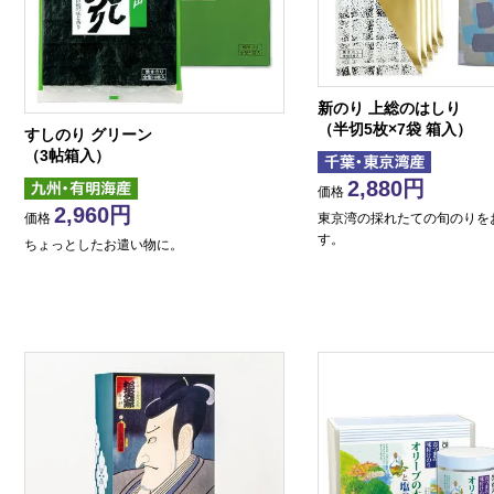
新のり 上総のはしり
（半切5枚×7袋 箱入）
すしのり グリーン
（3帖箱入）
2,880
価格
2,960
東京湾の採れたての旬のりを
価格
す。
ちょっとしたお遣い物に。