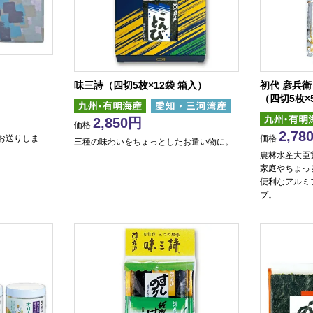
味三詩（四切5枚×12袋 箱入）
初代 彦兵衛
（四切5枚×
2,850
価格
2,78
お送りしま
価格
三種の味わいをちょっとしたお遣い物に。
農林水産大臣
家庭やちょっ
便利なアルミ
プ。