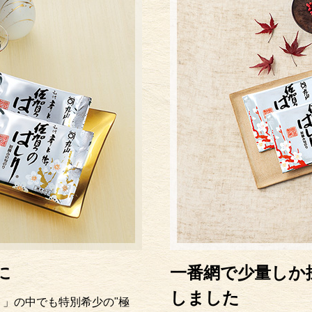
に
一番網で少量しか
しました
」の中でも特別希少の"極