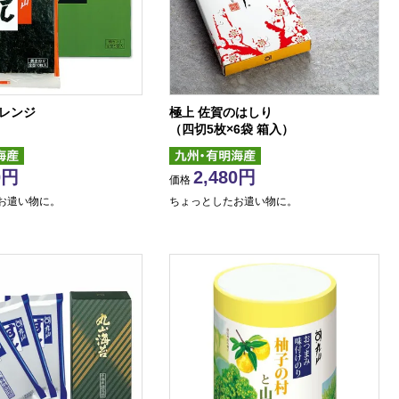
オレンジ
極上 佐賀のはしり
）
（四切5枚×6袋 箱入）
0
2,480
価格
お遣い物に。
ちょっとしたお遣い物に。