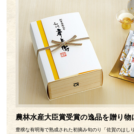
農林水産大臣賞受賞の逸品を贈り物
豊穣な有明海で熟成された初摘み旬のり「佐賀のはしり