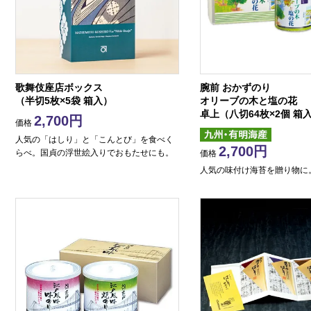
歌舞伎座店ボックス
腕前 おかずのり
（半切5枚×5袋 箱入）
オリーブの木と塩の花
卓上（八切64枚×2個 箱
2,700
価格
人気の「はしり」と「こんとび」を食べく
2,700
らべ。国貞の浮世絵入りでおもたせにも。
価格
人気の味付け海苔を贈り物に