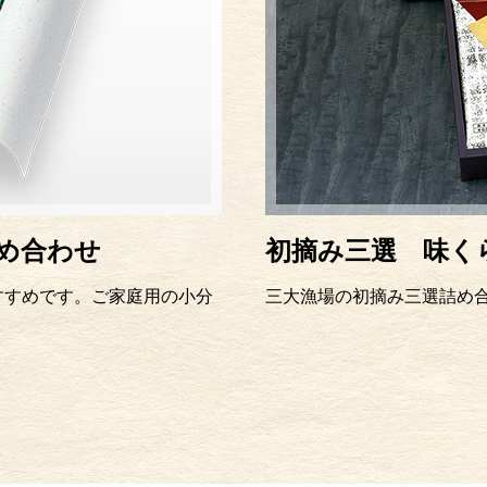
め合わせ
初摘み三選 味く
すすめです。ご家庭用の小分
三大漁場の初摘み三選詰め