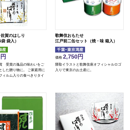
 佐賀のはしり
歌舞伎おもたせ
5袋 袋入）
江戸前二缶セット（焼・味 箱入）
0
2,750
価格
賞 受賞の逸品の味わいをご
隈取イラストと歌舞伎座オフィシャルロゴ
とした贈り物に。 ご家庭用に
入りで東京のお土産に。
フィルム入りの食べきりタイ