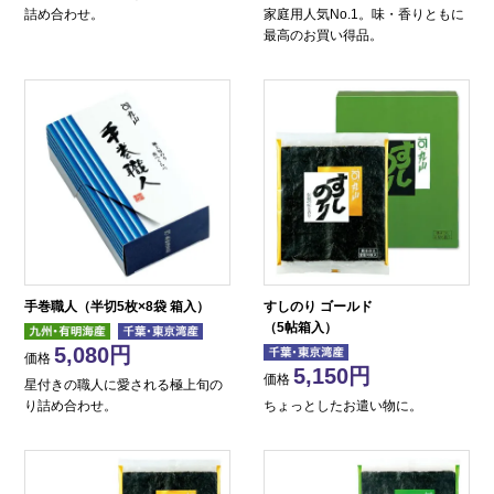
詰め合わせ。
家庭用人気No.1。味・香りともに
最高のお買い得品。
手巻職人（半切5枚×8袋 箱入）
すしのり ゴールド
（5帖箱入）
5,080
価格
5,150
価格
星付きの職人に愛される極上旬の
り詰め合わせ。
ちょっとしたお遣い物に。