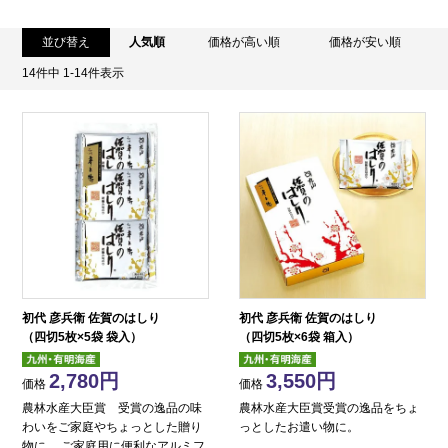
並び替え
人気順
価格が高い順
価格が安い順
14
件中
1
-
14
件表示
初代 彦兵衛 佐賀のはしり
初代 彦兵衛 佐賀のはしり
（四切5枚×5袋 袋入）
（四切5枚×6袋 箱入）
2,780
3,550
価格
価格
農林水産大臣賞 受賞の逸品の味
農林水産大臣賞受賞の逸品をちょ
わいをご家庭やちょっとした贈り
っとしたお遣い物に。
物に。 ご家庭用に便利なアルミフ