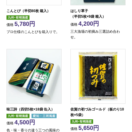
こんとび（半切80枚 箱入）
はしり草子
（半切5枚×9袋 箱入）
4,200
5,780
価格
価格
三大漁場の初摘み三選詰め合わ
プロ仕様のこんとびを箱入りで。
せ。
味三詩（四切5枚×18袋 缶入）
佐賀の初づみゴールド（板のり10
枚×5袋）
4,500
価格
5,650
価格
色・味・香りの違う三つの風味の