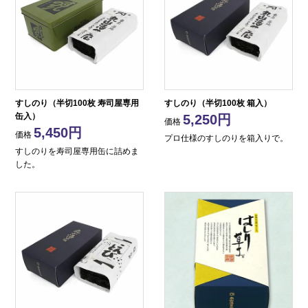
すしのり（半切100枚 寿司屋専用
すしのり（半切100枚 箱入）
缶入）
5,250
価格
5,450
価格
プロ仕様のすしのりを箱入りで。
すしのりを寿司屋専用缶に詰めま
した。