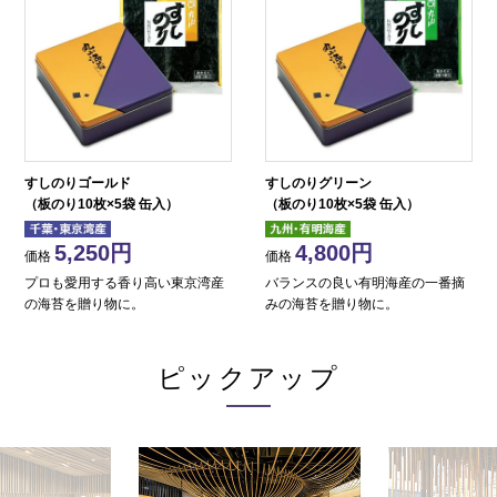
すしのりゴールド
すしのりグリーン
（板のり10枚×5袋 缶入）
（板のり10枚×5袋 缶入）
5,250
4,800
価格
価格
プロも愛用する香り高い東京湾産
バランスの良い有明海産の一番摘
の海苔を贈り物に。
みの海苔を贈り物に。
ピックアップ