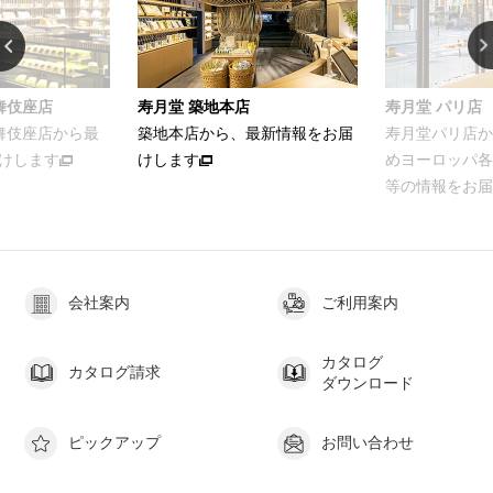
店
寿月堂 パリ店
お家でカンタン
最新情報をお届
寿月堂パリ店から、パリをはじ
お茶をおいしく
めヨーロッパ各国のお得意さま
ける簡単レシピ
等の情報をお届けします
会社案内
ご利用案内
カタログ
カタログ請求
ダウンロード
ピックアップ
お問い合わせ