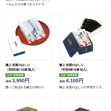
ィルム入りの食べきりタイプ。
極上 佐賀のはしり
極上 佐賀のはしり
（四切5枚×10袋 箱入）
（半切5枚×5袋 缶入）
3,950
4,100
価格
価格
贈って喜ばれる極上の旬のり。
極上 佐賀のはしりの半切サイズ。