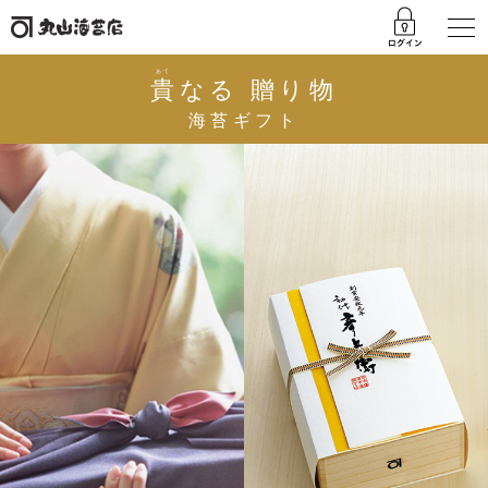
あて
貴
なる 贈り物
海苔ギフト