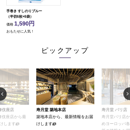
手巻き すしのりブルー
（半切6枚×6袋）
1,590
価格
おもたせに人気！
ピックアップ
店
寿月堂 パリ店
お家でカンタン
最新情報をお届
寿月堂パリ店から、パリをはじ
お茶をおいしく
めヨーロッパ各国のお得意さま
ける簡単レシピ