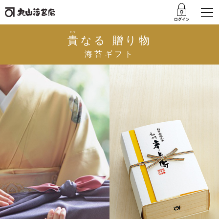
あて
貴
なる 贈り物
海苔ギフト