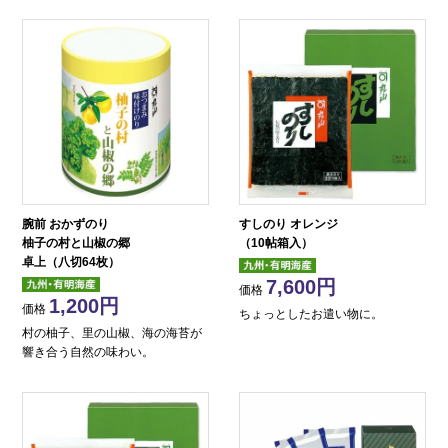
腕前 おかずのり
すしのり オレンジ
柚子の村と山椒の郷
（10帖箱入）
卓上（八切64枚）
7,600
価格
1,200
価格
ちょっとしたお遣い物に。
村の柚子、里の山椒、海の海苔が
響き合う自然の味わい。