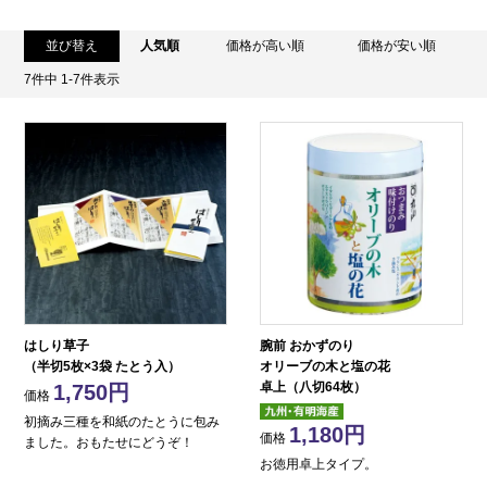
並び替え
人気順
価格が高い順
価格が安い順
7
件中
1
-
7
件表示
はしり草子
腕前 おかずのり
（半切5枚×3袋 たとう入）
オリーブの木と塩の花
卓上（八切64枚）
1,750
価格
初摘み三種を和紙のたとうに包み
1,180
価格
ました。おもたせにどうぞ！
お徳用卓上タイプ。