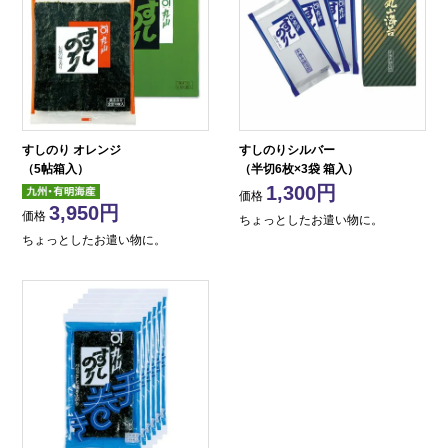
すしのり オレンジ
すしのりシルバー
（5帖箱入）
（半切6枚×3袋 箱入）
1,300
価格
3,950
価格
ちょっとしたお遣い物に。
ちょっとしたお遣い物に。