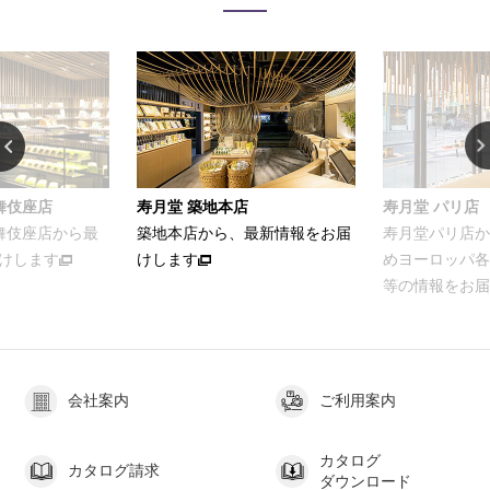
舞伎座店
寿月堂 築地本店
寿月堂 パリ店
歌舞伎座店から最
築地本店から、最新情報をお届
寿月堂パリ店か
けします
けします
めヨーロッパ各
等の情報をお届
会社案内
ご利用案内
カタログ
カタログ請求
ダウンロード