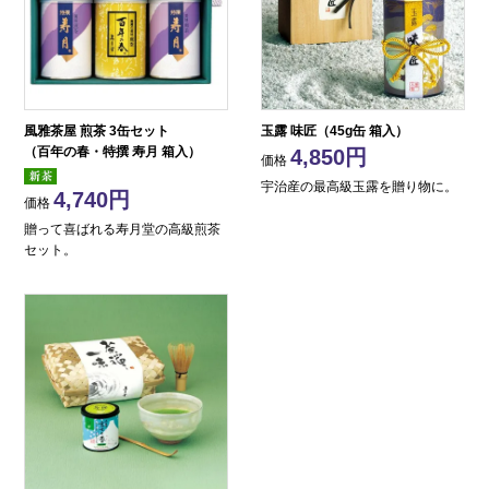
風雅茶屋 煎茶 3缶セット
玉露 味匠（45g缶 箱入）
（百年の春・特撰 寿月 箱入）
4,850
価格
宇治産の最高級玉露を贈り物に。
4,740
価格
贈って喜ばれる寿月堂の高級煎茶
セット。