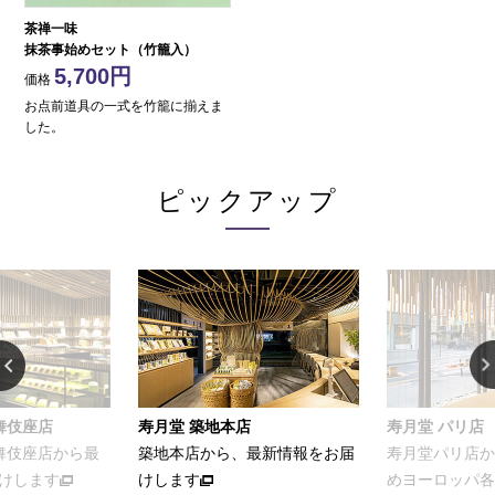
茶禅一味
抹茶事始めセット（竹籠入）
5,700
価格
お点前道具の一式を竹籠に揃えま
した。
ピックアップ
舞伎座店
寿月堂 築地本店
寿月堂 パリ店
歌舞伎座店から最
築地本店から、最新情報をお届
寿月堂パリ店か
けします
けします
めヨーロッパ各