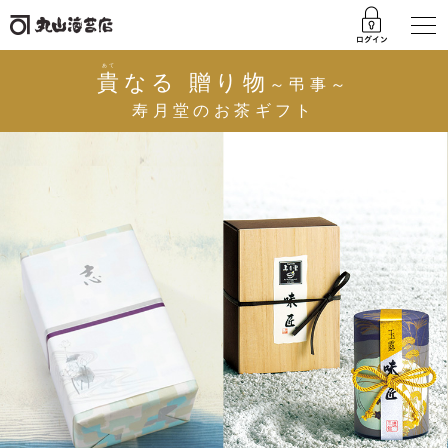
あて
貴
なる 贈り物
～弔事～
寿月堂のお茶ギフト