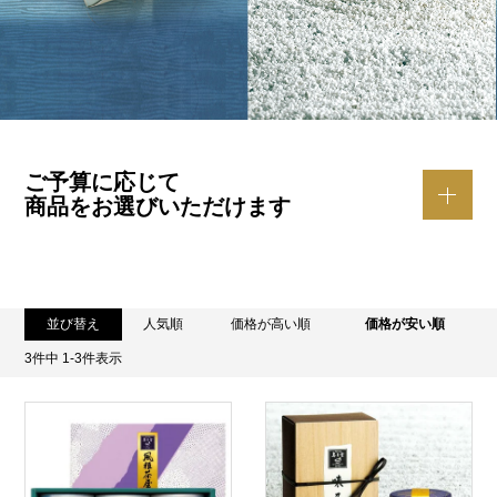
ご予算に応じて
商品をお選びいただけます
並び替え
人気順
価格が高い順
価格が安い順
3
件中
1
-
3
件表示