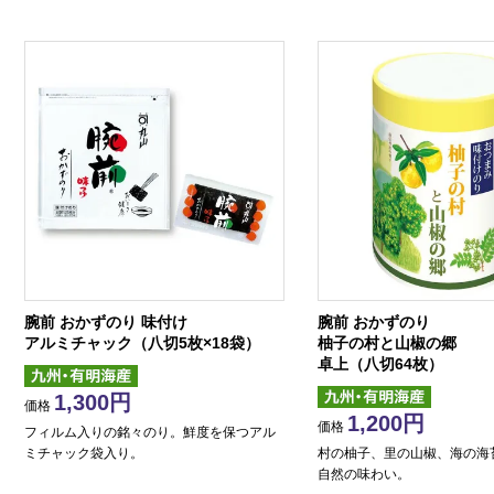
腕前 おかずのり 味付け
腕前 おかずのり
アルミチャック（八切5枚×18袋）
柚子の村と山椒の郷
卓上（八切64枚）
1,300
価格
1,200
価格
フィルム入りの銘々のり。鮮度を保つアル
ミチャック袋入り。
村の柚子、里の山椒、海の海
自然の味わい。