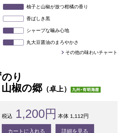
柚子と山椒が放つ柑橘の香り
香ばしき黒
シャープな噛み心地
丸大豆醤油のまろやかさ
その他の味わいチャート
ずのり
と山椒の郷
（卓上）
1,200円
本体 1,112円
カートに入れる
詳細を見る