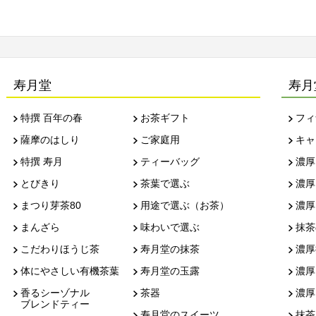
寿月堂
寿月
特撰 百年の春
お茶ギフト
フィ
薩摩のはしり
ご家庭用
キャ
特撰 寿月
ティーバッグ
濃厚
とびきり
茶葉で選ぶ
濃厚
まつり芽茶80
用途で選ぶ（お茶）
濃厚
まんざら
味わいで選ぶ
抹茶
こだわりほうじ茶
寿月堂の抹茶
濃厚
体にやさしい有機茶葉
寿月堂の玉露
濃厚
香るシーゾナル
茶器
濃厚
ブレンドティー
寿月堂のスイーツ
抹茶