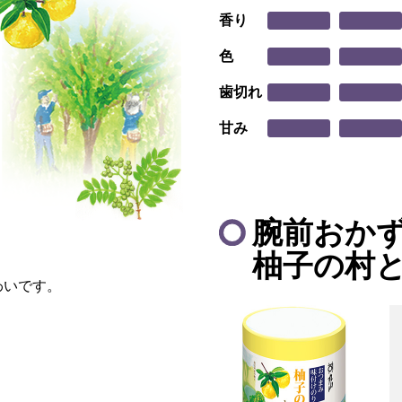
香り
色
歯切れ
甘み
腕前おか
柚子の村
わいです。