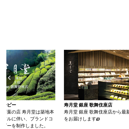
ムービー
寿月堂 銀座 歌舞伎座店
・茶葉の店 寿月堂は築地本
寿月堂 銀座 歌舞伎座店から最
ーアルに伴い、ブランドコ
をお届けします
ービーを制作しました。