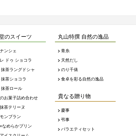
堂のスイーツ
丸山特撰 自然の逸品
ナンシェ
青糸
レ ドゥ ショコラ
天然だし
 抹茶ラングドシャ
のり千俵
 抹茶ショコラ
食卓を彩る自然の逸品
 抹茶ロール
貴なる贈り物
のお菓子詰め合わせ
抹茶テリーヌ
慶事
モンブラン
弔事
×なめらかプリン
バラエティセット
アイスクリーム