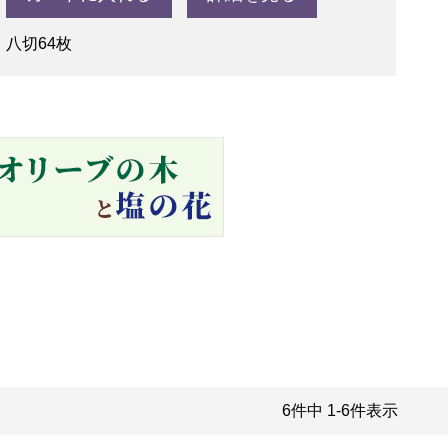
八切64枚
6
件中
1
-
6
件表示