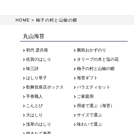
HOME
柚子の村と山椒の郷
丸山海苔
初代 彦兵衛
腕前おかずのり
佐賀のはしり
オリーブの木と塩の花
味三詩
柚子の村と山椒の郷
はしり草子
海苔ギフト
歌舞伎座店ボックス
バラエティセット
手巻職人
ご家庭用
こんとび
用途で選ぶ（海苔）
大はしり
サイズで選ぶ
浅草のはしり
味わいで選ぶ
焼きたて海苔