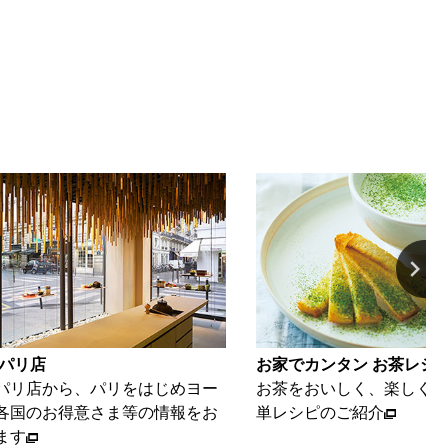
 パリ店
お家でカンタン お茶レシ
パリ店から、パリをはじめヨー
お茶をおいしく、楽しくい
各国のお得意さま等の情報をお
単レシピのご紹介
ます