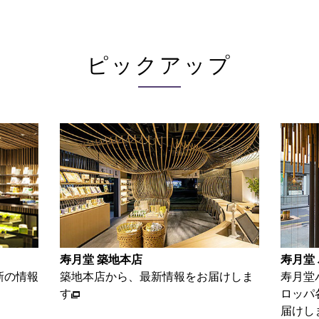
ピックアップ
寿月堂 築地本店
寿月堂
新の情報
築地本店から、最新情報をお届けしま
寿月堂
す
ロッパ
届けし