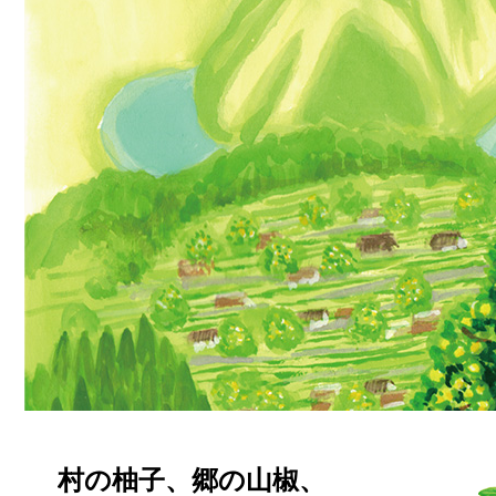
村の柚子、郷の山椒、