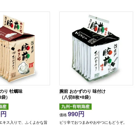
のり 牡蠣味
腕前 おかずのり 味付け
8袋）
（八切8枚×8袋）
0
990
価格
エキス入りで、ふくよかな旨
ピリ辛でおつまみやおやつにもどうぞ。