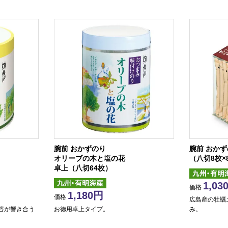
腕前 おかずのり
腕前 おかず
オリーブの木と塩の花
（八切8枚×
卓上（八切64枚）
1,03
価格
1,180
価格
広島産の牡蠣
苔が響き合う
お徳用卓上タイプ。
み。