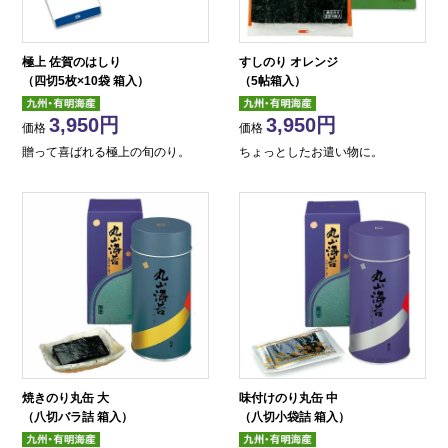
極上 佐賀のはしり
すしのり オレンジ
（四切5枚×10袋 箱入）
（5帖箱入）
3,950
3,950
価格
価格
贈って喜ばれる極上の旬のり。
ちょっとしたお遣い物に。
焼きのり丸缶 大
味付けのり丸缶 中
（八切バラ詰 箱入）
（八切小袋詰 箱入）