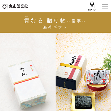
あて
貴
なる 贈り物
～慶事～
海苔ギフト