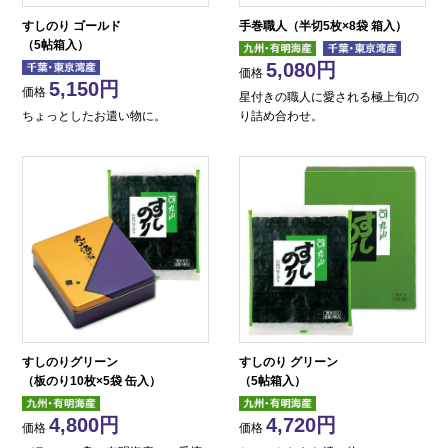
すしのり ゴールド
手巻職人（半切5枚×8袋 箱入）
（5帖箱入）
5,080
価格
5,150
価格
星付きの職人に愛される極上旬の
ちょっとしたお遣い物に。
り詰め合わせ。
すしのりグリーン
すしのり グリーン
（板のり10枚×5袋 缶入）
（5帖箱入）
4,800
4,720
価格
価格