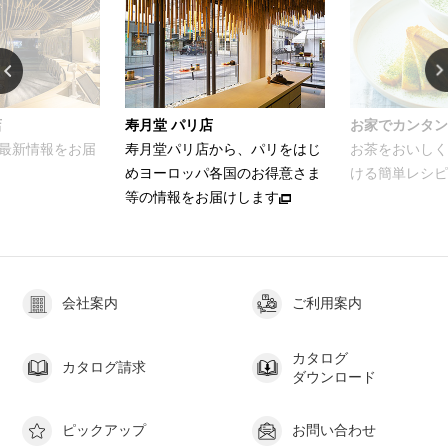
店
寿月堂 パリ店
お家でカンタン
最新情報をお届
寿月堂パリ店から、パリをはじ
お茶をおいしく
めヨーロッパ各国のお得意さま
ける簡単レシピ
等の情報をお届けします
会社案内
ご利用案内
カタログ
カタログ請求
ダウンロード
ピックアップ
お問い合わせ