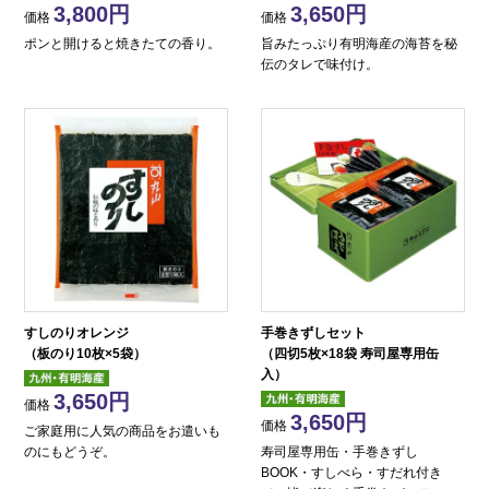
3,800
3,650
価格
価格
ポンと開けると焼きたての香り。
旨みたっぷり有明海産の海苔を秘
伝のタレで味付け。
すしのりオレンジ
手巻きずしセット
（板のり10枚×5袋）
（四切5枚×18袋 寿司屋専用缶
入）
3,650
価格
3,650
価格
ご家庭用に人気の商品をお遣いも
のにもどうぞ。
寿司屋専用缶・手巻きずし
BOOK・すしべら・すだれ付き