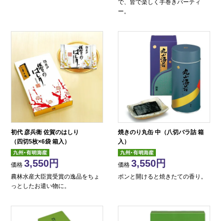
で、皆で楽しく手巻きパーティ
ー。
初代 彦兵衛 佐賀のはしり
焼きのり丸缶 中（八切バラ詰 箱
（四切5枚×6袋 箱入）
入）
3,550
3,550
価格
価格
農林水産大臣賞受賞の逸品をちょ
ポンと開けると焼きたての香り。
っとしたお遣い物に。