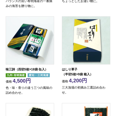
バランスの良い有明海産の一番摘
ちょっとしたお遣い物に。
みの海苔を贈り物に。
味三詩（四切5枚×18袋 缶入）
はしり草子
（半切5枚×9袋 箱入）
4,200
4,500
価格
価格
三大漁場の初摘み三選詰め合わ
色・味・香りの違う三つの風味の
せ。
詰め合わせ。