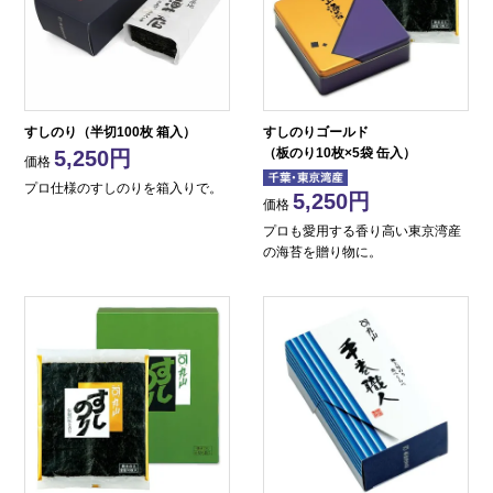
すしのり（半切100枚 箱入）
すしのりゴールド
（板のり10枚×5袋 缶入）
5,250
価格
プロ仕様のすしのりを箱入りで。
5,250
価格
プロも愛用する香り高い東京湾産
の海苔を贈り物に。