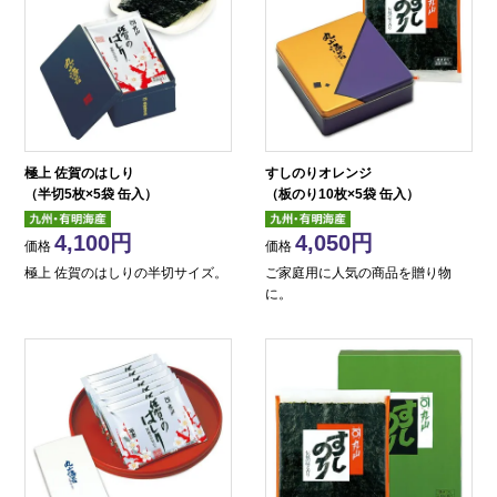
極上 佐賀のはしり
すしのりオレンジ
（半切5枚×5袋 缶入）
（板のり10枚×5袋 缶入）
4,100
4,050
価格
価格
極上 佐賀のはしりの半切サイズ。
ご家庭用に人気の商品を贈り物
に。