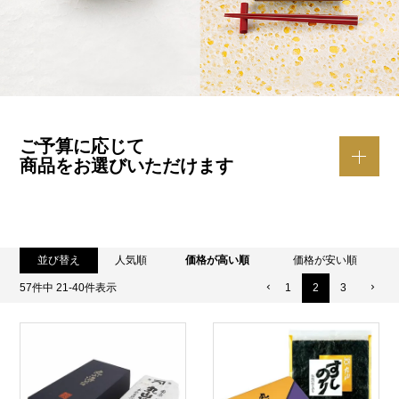
ご予算に応じて
商品をお選びいただけます
並び替え
人気順
価格が高い順
価格が安い順
57
件中
21
-
40
件表示
1
2
3