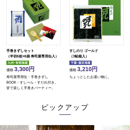
手巻きずしセット
すしのり ゴールド
（半切6枚×6袋 寿司屋専用缶入）
（3帖箱入）
3,300
3,210
価格
価格
寿司屋専用缶・手巻きずし
ちょっとしたお遣い物に。
BOOK・すしべら・すだれ付き。
皆で楽しく手巻きパーティー。
ピックアップ