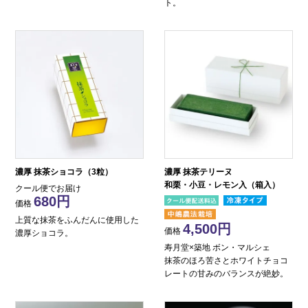
ト。
濃厚 抹茶ショコラ（3粒）
濃厚 抹茶テリーヌ
和栗・小豆・レモン入（箱入）
クール便でお届け
680
価格
上質な抹茶をふんだんに使用した
4,500
価格
濃厚ショコラ。
寿月堂×築地 ボン・マルシェ
抹茶のほろ苦さとホワイトチョコ
レートの甘みのバランスが絶妙。