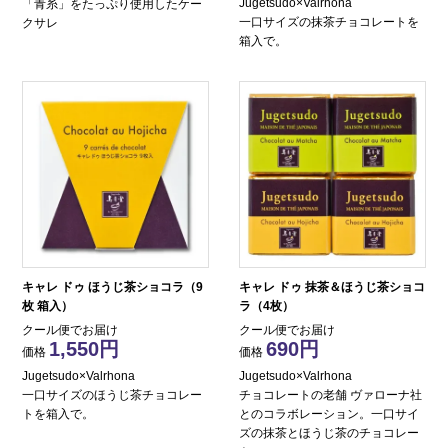
Jugetsudo×Valrhona
「青糸」をたっぷり使用したケー
一口サイズの抹茶チョコレートを
クサレ
箱入で。
キャレ ドゥ ほうじ茶ショコラ（9
キャレ ドゥ 抹茶＆ほうじ茶ショコ
枚 箱入）
ラ（4枚）
クール便でお届け
クール便でお届け
1,550
690
価格
価格
Jugetsudo×Valrhona
Jugetsudo×Valrhona
一口サイズのほうじ茶チョコレー
チョコレートの老舗 ヴァローナ社
トを箱入で。
とのコラボレーション。一口サイ
ズの抹茶とほうじ茶のチョコレー