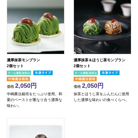
濃厚抹茶モンブラン
濃厚抹茶＆ほうじ茶モンブラン
2個セット
2個セット
2,050
2,050
価格
価格
中嶋農法栽培をたっぷり使用。和
抹茶とほうじ茶をふんだんに使用
栗のペーストが重なり合う濃厚な
した濃厚な味わいの食べくらべ。
味わい。