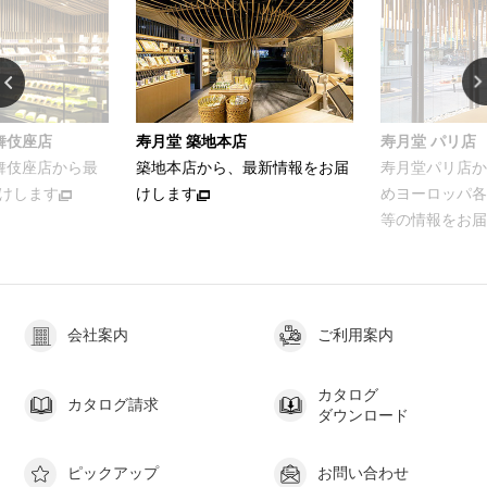
舞伎座店
寿月堂 築地本店
寿月堂 パリ店
歌舞伎座店から最
築地本店から、最新情報をお届
寿月堂パリ店か
けします
けします
めヨーロッパ各
等の情報をお届
会社案内
ご利用案内
カタログ
カタログ請求
ダウンロード
ピックアップ
お問い合わせ