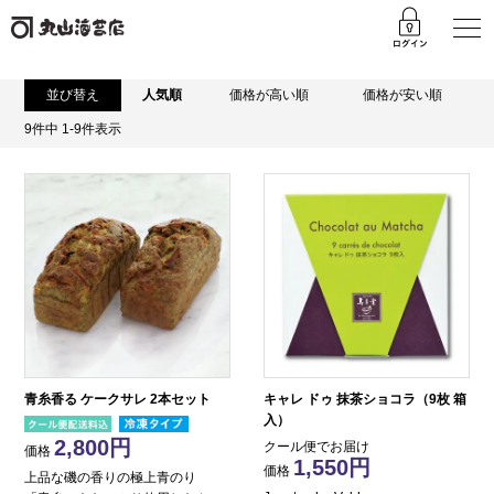
並び替え
人気順
価格が高い順
価格が安い順
9
件中
1
-
9
件表示
青糸香る ケークサレ 2本セット
キャレ ドゥ 抹茶ショコラ（9枚 箱
入）
2,800
クール便でお届け
価格
1,550
価格
上品な磯の香りの極上青のり