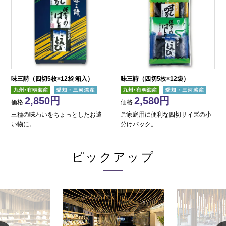
味三詩（四切5枚×12袋 箱入）
味三詩（四切5枚×12袋）
2,850
2,580
価格
価格
三種の味わいをちょっとしたお遣
ご家庭用に便利な四切サイズの小
い物に。
分けパック。
ピックアップ