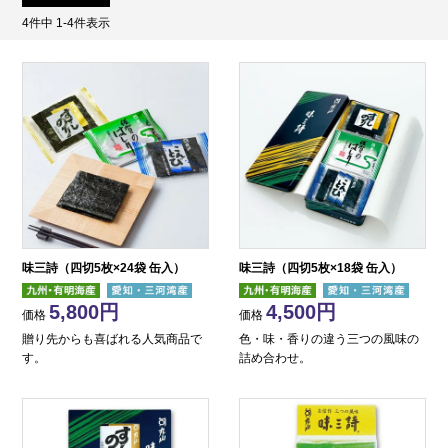
4
件中
1
-
4
件表示
味三詩（四切5枚×24袋 缶入）
味三詩（四切5枚×18袋 缶入）
5,800
4,500
価格
価格
贈り先からも喜ばれる人気商品で
色・味・香りの違う三つの風味の
す。
詰め合わせ。